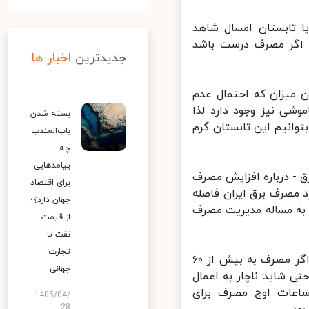
ا تابستان امسال شاهد
هیم بود؟ اظهار کرد: اگر مصرف درست باشد
جدیدترین
اخبار ها
 میزان که احتمال عدم
ی نیز وجود دارد لذا
بسته شدن
وانیم این تابستان گرم
باب‌المندب
چه
پیامدهایی
 درباره افزایش مصرف
برای اقتصاد
مگاوات با شکستن رکورد مصرف برق ایران فاصله
جهان دارد؟؛
 به مساله مدیریت مصرف
از قیمت
نفت تا
تجارت
وی با بیان اینکه با توجه به ظرفیت‌های تولید برق و نیروگاه‌های در مدار، اگر مصرف به بیش از ۶۰
جهانی
 شاید ناچار به اعمال
اعات اوج مصرف برای
1405/04/
28