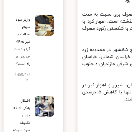
د.
شاهد افزایش ۵.۸ درصدی رشد مصرف برق نسبت به مدت
واریز سود
صرف از مرز ۵۷ هزار مگاوات گذشته است، اظهار کرد: با
سهام
ر از ۵۷ هزار و ۲۰۰ مگاوات تنها حدود ۳۹۰ مگاوات با شکستن رکورد مصرف
عدالت در
تیر ۱۴۰۵؛
شنبه نشان داد که ۱۴ استان و پنج کلانشهر در محدوده زرد
آیا پرداخت
خراسان شمالی، خراسان
جدیدی در
شرقی مازندران و جنوب
راه است؟
1405/04/
21
 شیراز و اهواز نیز در
محدوده زرد قرار گرفته‌اند. هم‌وطنان ساکن در مناطق یاد شده می‌توانند تنها با کاهش ۵ درصدی
.
اختلال
بانکی ادامه
دارد /
تکلیف
سود سپرده