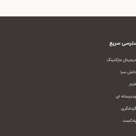
رسی سریع
یتال مارکتینگ
نش سرا
ار
رسانه ای
دشگری
دکست