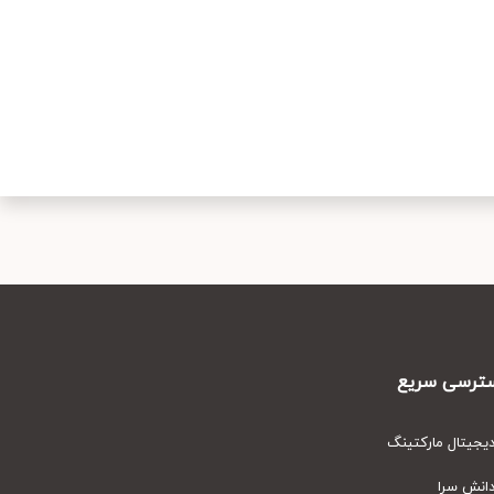
رسی سریع
یتال مارکتینگ
نش سرا