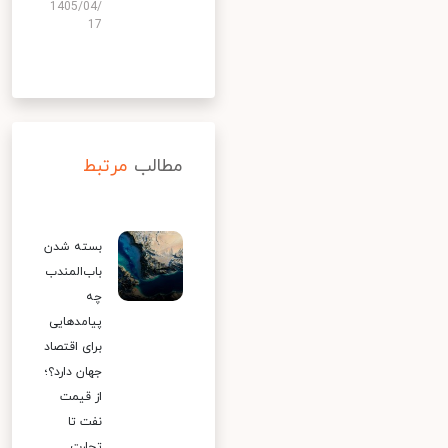
1405/04/
17
مطالب
مرتبط
بسته شدن
باب‌المندب
چه
پیامدهایی
برای اقتصاد
جهان دارد؟؛
از قیمت
نفت تا
تجارت