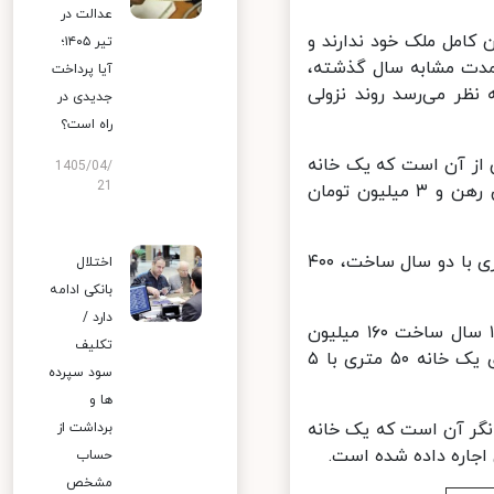
عدالت در
امل ملک خود ندارند و
تیر ۱۴۰۵؛
مدت مشابه سال گذشته،
آیا پرداخت
ظر می‌رسد روند نزولی
جدیدی در
راه است؟
از آن است که یک خانه
1405/04/
21
۵۰ متری با عمر ۱۹ سال ساخت در محله تهران‌نو، چایچی، ۱۰۰ میلیون تومان رهن و ۳ میلیون تومان
همچنین در محله هروی، خیابان مکران‌جنوبی برای یک واحد آپارتمان ۵۰ متری با دو سال ساخت، ۴۰۰
اختلال
بانکی ادامه
دارد /
در همین حال، در محله بلوار ابوذر، پل ششم، برای یک خانه ۵۰ متری با ۱۵ سال ساخت ۱۶۰ میلیون
تکلیف
تومان رهن داده شده است. همچنین در محله سبلان شمالی، ۱۴متری، برای یک خانه ۵۰ متری با ۵
سود سپرده
ها و
نگر آن است که یک خانه
برداشت از
حساب
مشخص