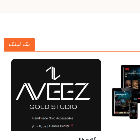
بک لینک
گالری طلا