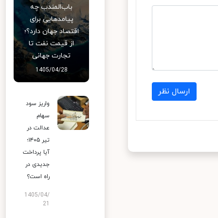
باب‌المندب چه
پیامدهایی برای
اقتصاد جهان دارد؟؛
از قیمت نفت تا
تجارت جهانی
1405/04/28
ارسال نظر
واریز سود
سهام
عدالت در
تیر ۱۴۰۵؛
آیا پرداخت
جدیدی در
راه است؟
1405/04/
21