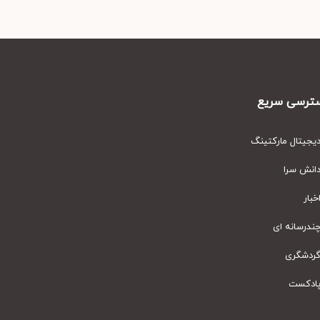
رسی سریع
یتال مارکتینگ
نش سرا
ار
رسانه ای
دشگری
دکست