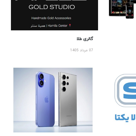
گالری طلا
07 مرداد 1405