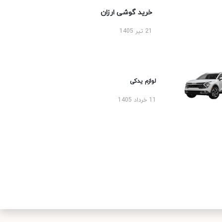
خرید گوشی ارزان
21 تیر 1405
لوازم یدکی
11 خرداد 1405