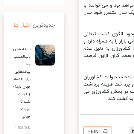
د بود و می توانند با
یک سال متضرر شود سال
جدیدترین
اخبار ها
ود الگوی کشت تبعاتی
ر را به همراه دارد و
شاورزان به دلیل عدم
بسته شدن
سطه گران ازاین فرصت
باب‌المندب
چه
پیامدهایی
ه محصولات کشاورزان
برای اقتصاد
 پرداخت هزینه برداشت
جهان دارد؟؛
دت در بخش کشاورزی می
از قیمت
ه کشت کند.
نفت تا
تجارت
جهانی
1405/04/
PRINT
28