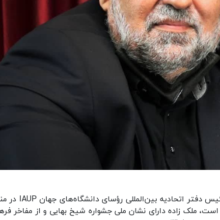
محمد شریف ملک زاده، عضو هیات علمی دانشگاه، رئیس دفتر اتحادیه بی
 و مولف بیش از ۴۰ عنوان کتاب است، ملک زاده دارای نشان ملی جشواره شیخ بهایی و از مفاخر ف