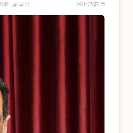
1401/07/27
کد خبر : 10849