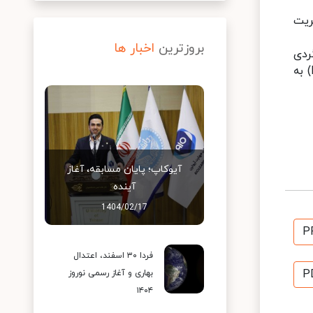
دیریت
بروزترین
اخبار ها
نگردی
(UNWTO) طی نامه ای رسمی به تاریخ پانزدهم اکتوبر ۲۰۲۰ توسط اتحادیه بین المللی روسای دانشگاه های جهان (IAUP) به
آیوکاپ؛ پایان مسابقه، آغاز
آینده
1404/02/17
P
فردا ۳۰ اسفند، اعتدال
P
بهاری و آغاز رسمی نوروز
۱۴۰۴