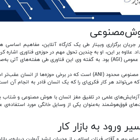
وش‌مصنوعی
 جریان برگزاری وبینار طی یک کارگاه آنلاین، مفاهیم اساسی 
. علاوه بر این، او به چندین تحول مهم در حوزه‌ی فناوری اشاره کرد
از جمله‌ی آن‌ها رونمایی از نسل جدید هوش مصنوعی عمومی (AGI) بود. به گفته وی این فناوری طی هفته‌های آتی 
آنچه در حال حاضر در دسترس عموم قرار دارد، هوش مصنوعی محدود (ANI) است که در برخی حوزه‌ها از انسان عق
 ماشینی خواهد بود که می‌تواند هر کار فکری‌ای را که یک انسان قادر به انجام آن است
ن آزمایش‌های علمی در تلفیق مغز انسان با هوش مصنوعی و شتاب با
های فوق‌هوشمند به‌عنوان یکی از وسایل خانگی مورد استفاده‌ی ع
 ورود به بازار کار
باس‌پور و آقای فرزان اسلامی از مدیران ارشد آیولرن درباره‌ی بازار