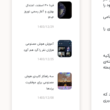
 را
فردا ۳۰ اسفند، اعتدال
بهاری و آغاز رسمی نوروز
امی
۱۴۰۴
1403/12/29
 را
آموزش هوش مصنوعی
هزاران نفر را گرد هم آورد
کیه
1403/12/25
ه‌ی
مله
سه راهکار کلیدی هوش
مصنوعی برای موفقیت
برندها
 که
1403/12/08
یری