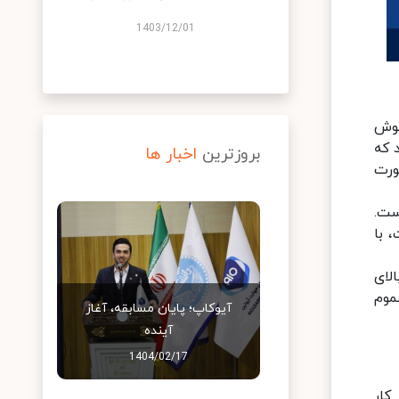
1403/12/01
هوش
 که
بروزترین
اخبار ها
به‌صورت
ب‌تر است.
، با
لای
موم
آیوکاپ؛ پایان مسابقه، آغاز
آینده
1404/02/17
 کار