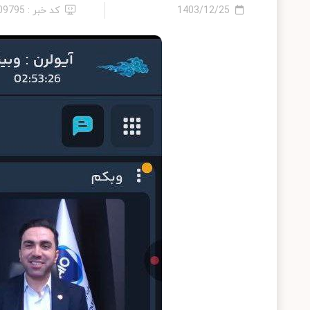
1403/12/25
کد خبر : 2409795