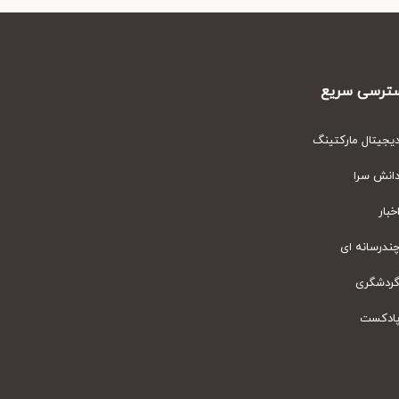
رسی سریع
یتال مارکتینگ
نش سرا
ار
رسانه ای
دشگری
دکست