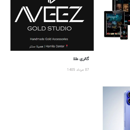
گالری طلا
07 مرداد 1405