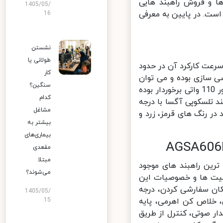
 و فروش راهبند هایی
1405/05/
ست. در پایین به معرفی
16
نشستن
طولانی یا
6 متری بهره می برد که سرعت کارکرد آن در حدود
کار
 سازی بوده و می توان
سنگین؟
انواع راهبند ها با کارکرد 3 تا 6 ثانیه را خریداری کرد. این راهبند از یک موتور 110 واتی برخوردار بوده
کدام
 راهبند تلسکوپی آگسا با درجه
مشاغل
ند در رنگ های قرمز، زرد و
بیشتر به
بیماری‌های
مقعدی
مبتلا
AGSA606FL یکی از پیشرفته ترین راهبند های موجود
می‌شوند؟
لیت ها و خصوصیات این
د 24 ساعته، سرعت عملکرد 6 ثانیه با امکان سفارشی کردن، درجه
1405/05/
15
یمنی، خلاص کن اهرمی، پایه
ر صوتی، کنترل از طریق