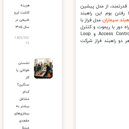
هزینه
اری از موتوری قدرتمند، از مدل پیشین
رفتن بوم این راهبند
کاشت ابرو
بند سیماران
مدل فراز با
طبیعی در
ه دور با ریموت و کنترل
سال ۱۴۰۵
دستی، قابلیت تنظیم زمان تاخیر بستن اتوماتیک، امکان اتصال به Access Control و Loop
1405/05/
ر دو راهبند فراز شرکت
16
نشستن
طولانی یا
کار
سنگین؟
کدام
مشاغل
بیشتر به
بیماری‌های
مقعدی
مبتلا