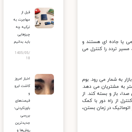
قبل از
مهاجرت به
ترکیه چه
چیزهایی
ی یا جاده ای هستند و
باید بدانیم
مسیر تردد را کنترل می
1405/05/
18
اخبار امروز
د در بازار به شمار می رود. بوم
ز نوع تلسکوپی بوده و امکان تنظیم آن را به اندازه 5/3 تا 6 متر به مشتریان می دهد.
کاشت ابرو
آن را در کمتر از 10 ثانیه و بدون صدا، باز و بسته کند. از
و
د امکان کنترل از راه دور با کمک
قیمت‌های
توماتیک در زمان بستن،
باورنکردنی؛
بررسی
جدیدترین
روش‌ها و