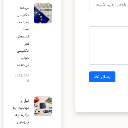
ترجمه
انگلیسی
مدرک در
همه
کشورهای
غیر
انگلیسی
جواب
می‌دهد؟
1405/05/
ارسال نظر
18
قبل از
مهاجرت به
ترکیه چه
چیزهایی