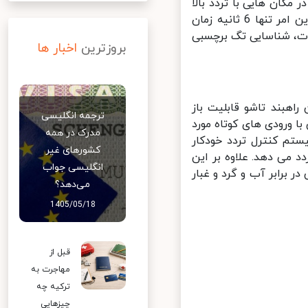
لوگرم، قابل استفاده در مکان هایی با تردد بالا
است. راهبند بتا B400 قابلیت باز شدن تا 100 بار به طور مکرر را دارد و این امر تنها 6 ثانیه زمان
ت، شناسایی تگ برچسبی
بروزترین
اخبار ها
 راهبند بتا B-501 نام دارد. این راهبند تاشو قابلیت باز
ترجمه انگلیسی
 با ورودی های کوتاه مورد
مدرک در همه
تم کنترل تردد خودکار
کشورهای غیر
می دهد. علاوه بر این
انگلیسی جواب
 برابر آب و گرد و غبار
می‌دهد؟
1405/05/18
قبل از
مهاجرت به
ترکیه چه
چیزهایی