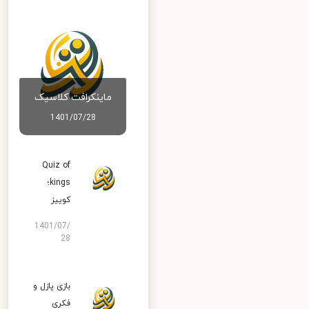
ماینکرافت کلاسیک
1401/07/28
Quiz of
kings؛
کوییز
1401/07/
28
بازی پازل و
فکری