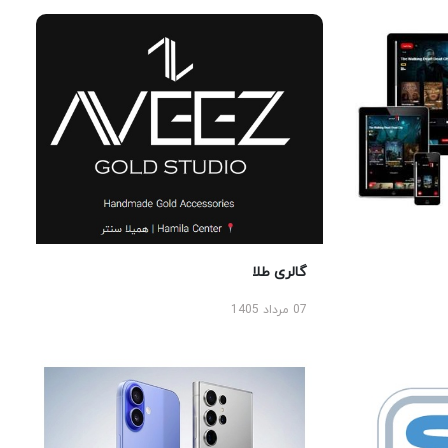
گالری طلا
07 مرداد 1405