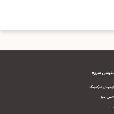
رسی سریع
یتال مارکتینگ
نش سرا
ار