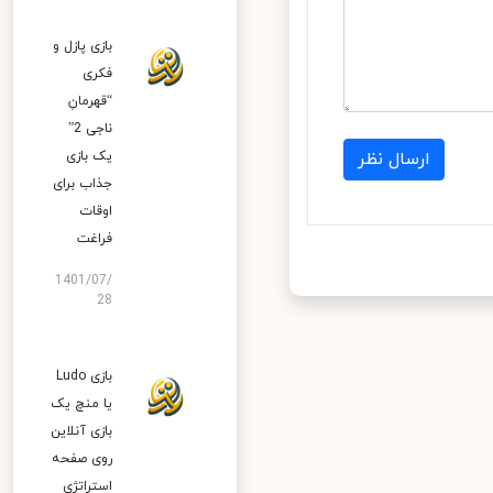
بازی پازل و
فکری
“قهرمانِ
ناجی 2”
یک بازی
ارسال نظر
جذاب برای
اوقات
فراغت
1401/07/
28
بازی Ludo
یا منچ یک
بازی آنلاین
روی صفحه
استراتژی