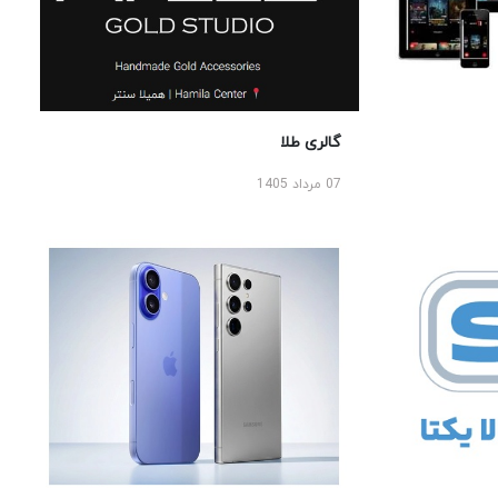
گالری طلا
07 مرداد 1405