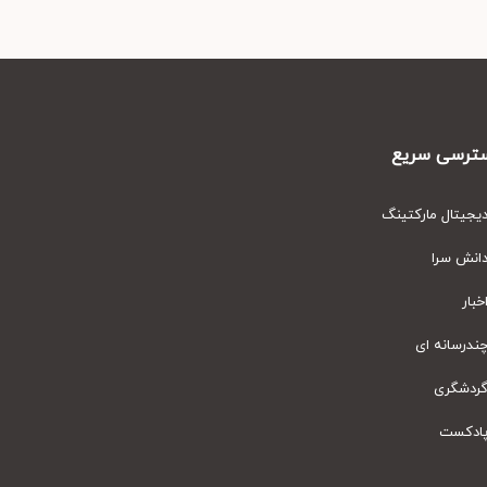
رسی سریع
یتال مارکتینگ
نش سرا
ار
رسانه ای
دشگری
دکست