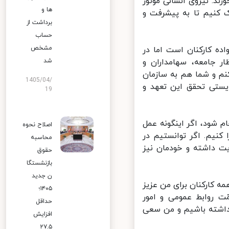
د. نیروی انسانی موتور
ها و
 کنیم تا به پیشرفت و
برداشت از
حساب
مشخص
ه کارکنان است اما در
 جامعه، سهامداران و
شد
 و شما هم به سازمان
1405/04/
ستی تحقق این تعهد و
19
شود، اگر اینگونه عمل
اصلاح نحوه
نیم. اگر توانستیم در
محاسبه
 داشته و خودمان نیز
حقوق
بازنشستگا
ن جدید
کارکنان برای من عزیز
۱۴۰۵؛
ت روابط عمومی و امور
حداقل
م ارتباط داشته باشیم و من سعی
افزایش
۲۷.۵