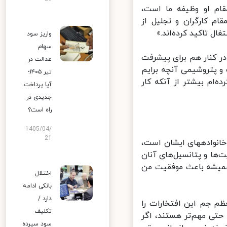
ام او وظیفه ما است،
 کارگران و تجلیل از
تاکید کرده‌اند.»
واریز سود
سهام
 کنار هم برای پیشرفت
عدالت در
 پتروشیمی آنچه برایم
تیر ۱۴۰۵؛
ام بیشتر از آنکه کار
آیا پرداخت
جدیدی در
راه است؟
1405/04/
21
مدیرعامل پتروشیمی جم با بیان اینکه یکی از دغدغه‌های جدی ما پرسنل و خانواده‎های ایشان است،
ا و پتانسیل‌های آنان
همیشه باعث موفقیت من
اختلال
بانکی ادامه
دارد /
م جم این افتخارات را
تکلیف
حتی مهم‌تر هستند، اگر
سود سپرده