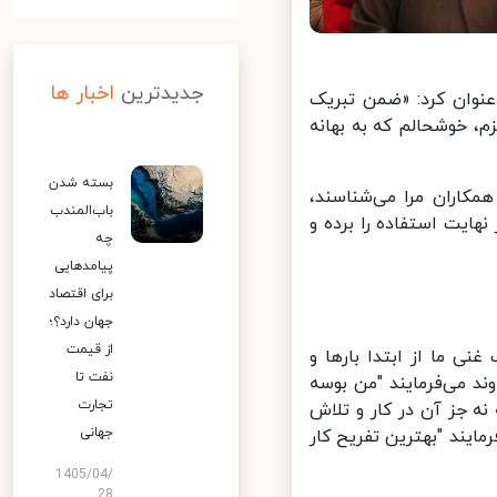
جدیدترین
اخبار ها
ز کارگران برتر سال 1400 در عسلویه عنوان کرد: «ضمن تبریک
 خوشحالم که به بهانه
بسته شدن
کاران مرا می‌شناسند،
باب‌المندب
ایت استفاده را برده و
چه
پیامدهایی
برای اقتصاد
جهان دارد؟؛
از قیمت
 ما از ابتدا بارها و
نفت تا
د می‌فرمایند "من بوسه
تجارت
ه جز آن در کار و تلاش
جهانی
یند "بهترین تفریح کار
1405/04/
28