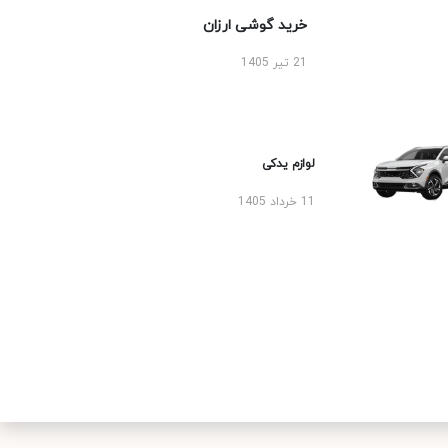
خرید گوشی ارزان
21 تیر 1405
لوازم یدکی
11 خرداد 1405