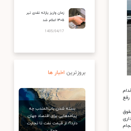
زمان واریز یارانه نقدی تیر
۱۴۰۵ اعلام شد
1405/04/17
بروزترین
اخبار ها
دام
رفع
بسته شدن باب‌المندب چه
 حقوق
پیامدهایی برای اقتصاد جهان
زینه انبارداری
دارد؟؛ از قیمت نفت تا تجارت
جام
جهانی