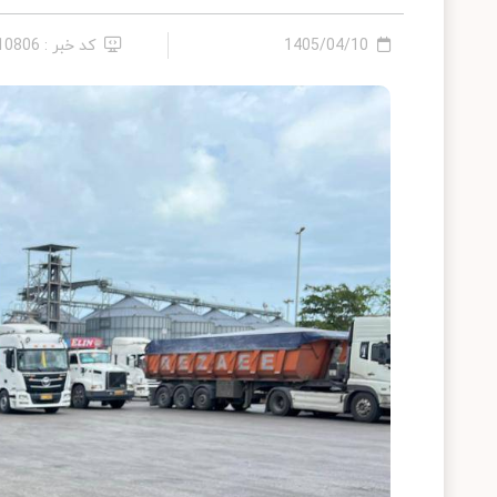
1405/04/10
کد خبر : 2410806