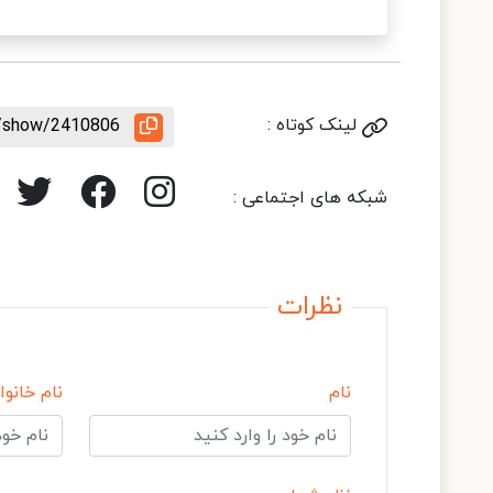
لینک کوتاه :
le/show/2410806
شبکه های اجتماعی :
نظرات
نام
نام خانوا