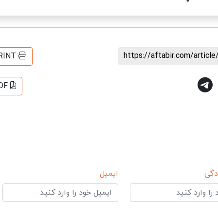
https://aftabir.com/artic
RINT
DF
دگی
ایمیل