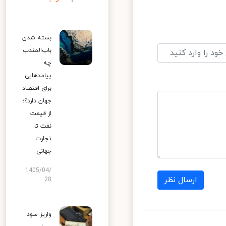
بسته شدن
باب‌المندب
چه
پیامدهایی
برای اقتصاد
جهان دارد؟؛
از قیمت
نفت تا
تجارت
جهانی
1405/04/
ارسال نظر
28
واریز سود