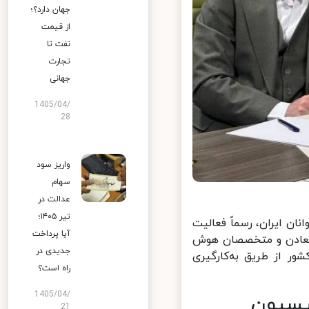
جهان دارد؟؛
از قیمت
نفت تا
تجارت
جهانی
1405/04/
28
واریز سود
سهام
عدالت در
تیر ۱۴۰۵؛
 ایران، رسماً فعالیت
آیا پرداخت
معادن و متخصصان هوش
جدیدی در
ر از طریق به‌کارگیری
راه است؟
1405/04/
سیون
21