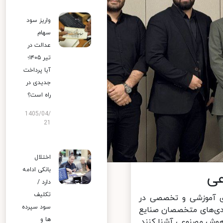
واریز سود
سهام
عدالت در
تیر ۱۴۰۵؛
آیا پرداخت
جدیدی در
راه است؟
1405/04/
21
اختلال
بانکی ادامه
ی
دارد /
تکلیف
ای آموزشی و تخصصی در
سود سپرده
دی‌های متخصصان صنایع
ها و
هوش مصنوعی آشنا کنند.