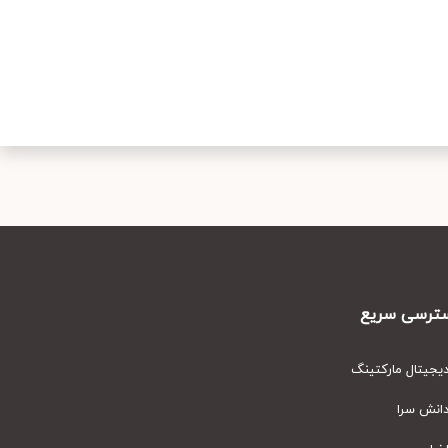
رسی سریع
یتال مارکتینگ
نش سرا