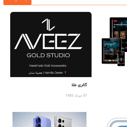
گالری طلا
07 مرداد 1405