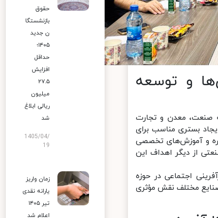
حقوق
بازنشستگا
ن جدید
۱۴۰۵؛
حداقل
افزایش
ا و توسعه
۲۷.۵
میلیون
ریالی ابلاغ
صنعت، معدن و تجارت
شد
جاد بستری مناسب برای
1405/04/
 و آموزش‌های تخصصی
19
تی از دیگر اهداف این
رینی اجتماعی در حوزه
زمان واریز
نایع مختلف نقش مؤثری
یارانه نقدی
تیر ۱۴۰۵
اعلام شد