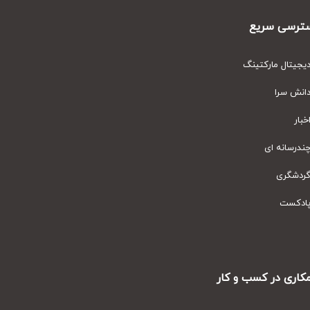
رسی سریع
یتال مارکتینگ
نش سرا
ار
رسانه ای
دشگری
دکست
ری در کسب و کار