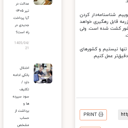
عدالت در
تیر ۱۴۰۵؛
: ۱۰ سال است که می‌گوییم شناسنامه‌دار کردن
آیا پرداخت
رعه قابل رهگیری خواهد
جدیدی در
کشور کشت شده است. ولی
راه است؟
1405/04/
نها نیستیم و کشورهای
21
یق‌تر عمل کنیم.
اختلال
بانکی ادامه
دارد /
تکلیف
سود سپرده
ها و
برداشت از
h
PRINT
حساب
مشخص