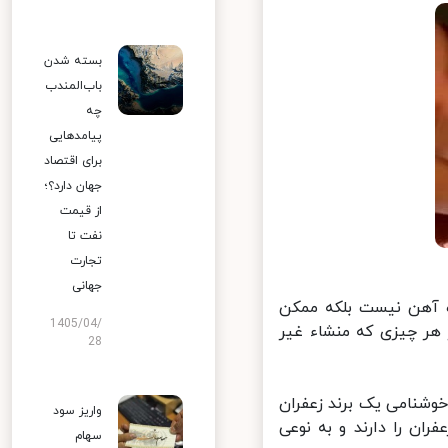
بسته شدن
باب‌المندب
چه
پیامدهایی
برای اقتصاد
جهان دارد؟؛
از قیمت
نفت تا
تجارت
جهانی
ه آهن نیست بلکه ممکن
1405/04/
هر چیزی که منشاء غیر
28
شنامی یک برند زعفران
واریز سود
ن را دارند و به نوعی
سهام