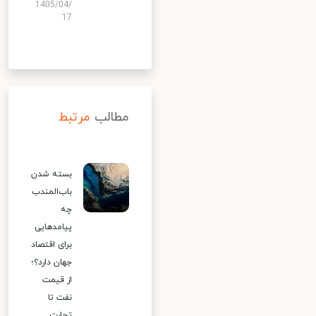
1405/04/
17
مطالب
مرتبط
بسته شدن
باب‌المندب
چه
پیامدهایی
برای اقتصاد
جهان دارد؟؛
از قیمت
نفت تا
تجارت