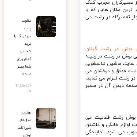
 تعمیرکاران مجرب کمک
 از معتبر ترین مکان هایی که با
ز تعمیرگاه در رشت می
تفاوت
پراپ
تریدینگ با
ترید
 بوش در رشت گیلان
شخصی،
 بوش در رشت در زمینه
کدام برای
اید، ماشین لباسشویی
شما بهتر
الیت موفق و درخشان می
است؟
ر رشت اعزام می نماید،
دمه دیدن آن در مسیر
1405/05/
13
بهترین
 بوش رشت فعالیت می
مدل‌های
 تعمیرات لوازم خانگی و داشتن
شیرآلات
وب می شود. نمایندگی
لوکس