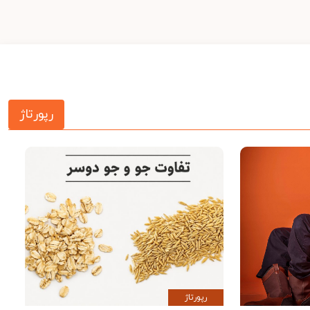
رپورتاژ
رپورتاژ