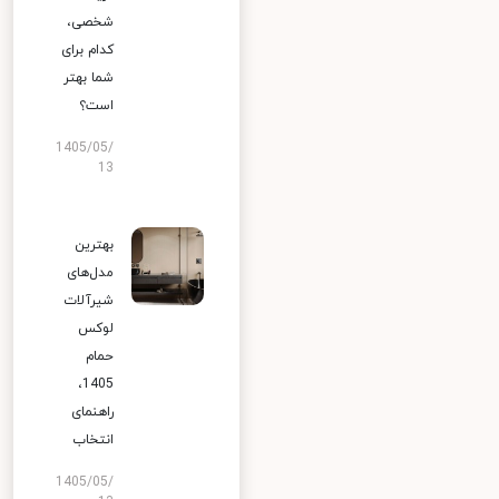
شخصی،
کدام برای
شما بهتر
است؟
1405/05/
13
بهترین
مدل‌های
شیرآلات
لوکس
حمام
1405،
راهنمای
انتخاب
1405/05/