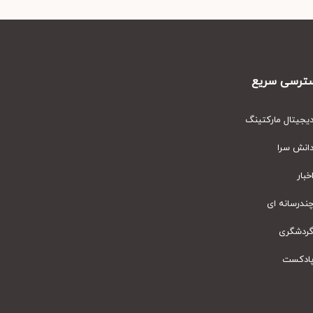
رسی سریع
یتال مارکتینگ
نش سرا
ار
رسانه ای
دشگری
دکست