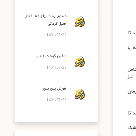
دستور پخت بزقورمه؛ غذای
اصیل کرمانی
 تا
1401/07/28
 با
مافین گوشت قلقلی
1401/07/28
امل
نیز
خورش بیج بیج
مان
1401/07/28
 تا
رشک