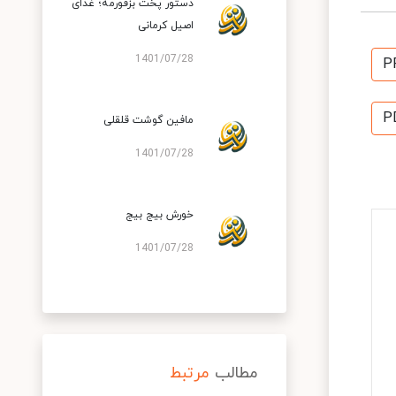
دستور پخت بزقورمه؛ غذای
اصیل کرمانی
1401/07/28
P
P
مافین گوشت قلقلی
1401/07/28
خورش بیج بیج
1401/07/28
مطالب
مرتبط