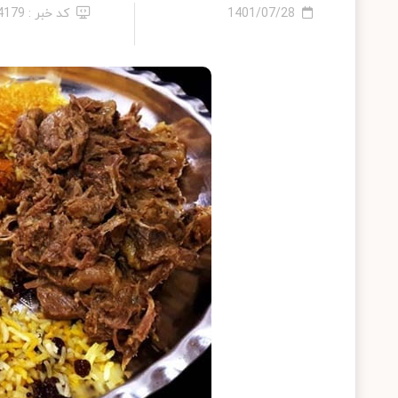
1401/07/28
کد خبر : 14179