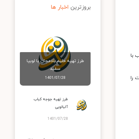
بروزترین
اخبار ها
 با
طرز تهیه حلیم بادمجان با لوبیا
سفید
 را
1401/07/28
طرز تهیه جوجه کباب
آلبالویی
1401/07/28