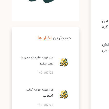
این
کره
جدیدترین
اخبار ها
شقش
 چی
طرز تهیه حلیم بادمجان با
لوبیا سفید
1401/07/28
طرز تهیه جوجه کباب
آلبالویی
1401/07/28