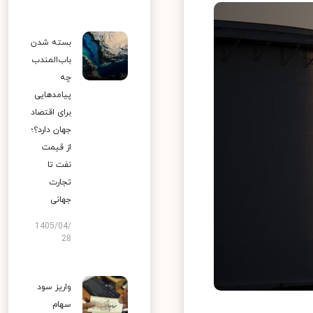
بسته شدن
باب‌المندب
چه
پیامدهایی
برای اقتصاد
جهان دارد؟؛
از قیمت
نفت تا
تجارت
جهانی
1405/04/
28
واریز سود
سهام