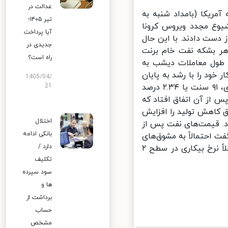
عدالت در
مریکا (بامداد شنبه به
تیر ۱۴۰۵؛
یوع مجدد ویروس کرونا
آیا پرداخت
ست دادند. با این حال
جدیدی در
 بشکه نفت خام برنت
راه است؟
. این شاخص در طول معاملات دیشب به
 خود را با رشد به پایان
1405/04/
رساند. قیمت پیش‌خرید هر بشکه نفت خام تگزاس غرب آمریکا، دابلیوتی‌آی، ۹۱ سنت یا ۲.۳۴ درصد
21
وز پس از آن اتفاق افتاد که
 کاهش تولید را افزایش
اختلال
. قیمت‌های نفت پس از
بانکی ادامه
 احتمالاً به مشوق‌های
دارد /
مالی و حمایتی بیشتری برای اقتصاد آمریکا نیاز خواهیم داشت. چرا که فعلاً نرخ بیکاری در سطح ۲
تکلیف
سود سپرده
ها و
برداشت از
حساب
مشخص