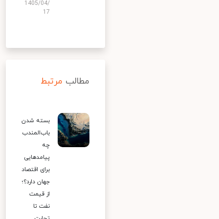
1405/04/
17
مطالب
مرتبط
بسته شدن
باب‌المندب
چه
پیامدهایی
برای اقتصاد
جهان دارد؟؛
از قیمت
نفت تا
تجارت