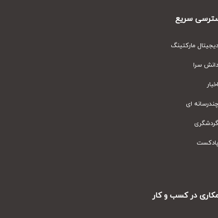
رسی سریع
یتال مارکتینگ
نش سرا
ار
رسانه ای
دشگری
دکست
ری در کسب و کار