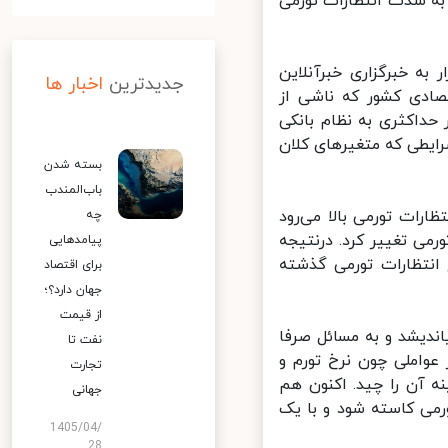
به شدت انتظارات تورمی
ه خبرگزاری خبرآنلاین
جدیدترین
اخبار ها
ادی کشور که ناشی از
داکثری به نظام بانکی
اد آن هم در شرایطی که متغیرهای کلان
بسته شدن
باب‌المندب
رات تورمی بالا می‌رود
چه
ی تغییر کرد. درنتیجه
پیامدهایی
مان رسید و درواقع انتظارات تورمی گذشته
برای اقتصاد
جهان دارد؟؛
از قیمت
ندیشد و به مسائل صرفا
نفت تا
واملی چون نرخ تورم و
تجارت
ساسی زمینه آن را چید. اکنون هم
جهانی
رمی کاسته شود و با یک
1405/04/
28