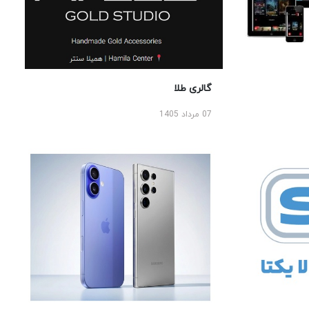
گالری طلا
07 مرداد 1405