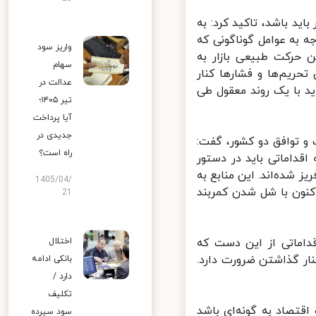
ید باشد، تاکید کرد: به
این قیمت با توجه به عوامل گوناگونی که
واریز سود
 حرکت طبیعی بازار به
سهام
ریم‌ها و فشارها کنار
عدالت در
 با یک روند معقول طی
تیر ۱۴۰۵؛
آیا پرداخت
جدیدی در
و توافق دو کشور، گفت:
راه است؟
داماتی باید در دستور
 شده‌اند. این منابع به
1405/04/
نون با شل شدن کمربند
21
ماتی از این دست که
اختلال
ار گذاشتن ضرورت دارد.
بانکی ادامه
دارد /
تکلیف
قتصاد به گونه‌ای باشد
سود سپرده