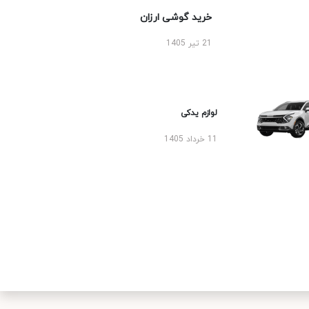
خرید گوشی ارزان
21 تیر 1405
لوازم یدکی
11 خرداد 1405