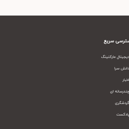
رسی سریع
یتال مارکتینگ
نش سرا
ار
رسانه ای
دشگری
دکست