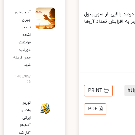
آسیب‌های
د بالایی از سوربیتول
جبران
به افزایش تعداد آن‌ها
ناپذیر
اشعه
فرابنفش
خورشید
جدی گرفته
شود
1403/05/
06
h
PRINT
توزیع
PDF
واکسن
ایرانی
آنفلوانزا
آغاز شد