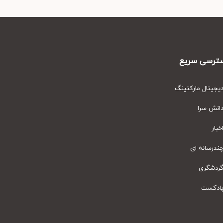
رسی سریع
یتال مارکتینگ
نش سرا
ار
رسانه ای
دشگری
دکست