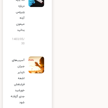
که باید
درباره
ویروس
آبله
میمون
بدانید
1403/05/
30
آسیب‌های
جبران
ناپذیر
اشعه
فرابنفش
خورشید
جدی گرفته
شود