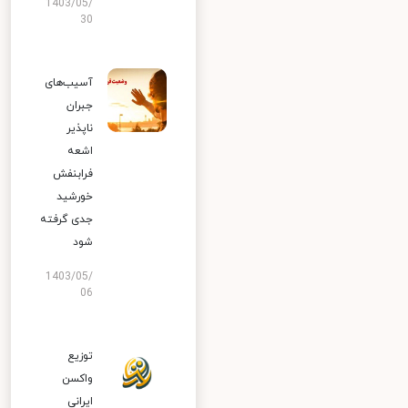
1403/05/
30
آسیب‌های
جبران
ناپذیر
اشعه
فرابنفش
خورشید
جدی گرفته
شود
1403/05/
06
توزیع
واکسن
ایرانی