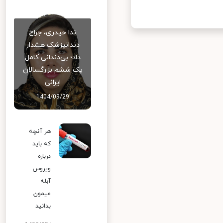
ندا حیدری، جراح
دندانپزشک هشدار
داد؛ بی‌دندانی کامل
یک ششم بزرگسالان
ایرانی
1404/09/29
هر آنچه
که باید
درباره
ویروس
آبله
میمون
بدانید