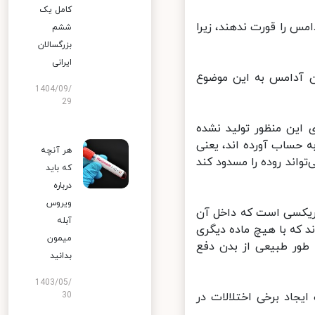
کامل یک
 را قورت ندهند، زیرا
ششم
بزرگسالان
ایرانی
 آدامس به این موضوع
1404/09/
29
این منظور تولید نشده
حساب آورده اند، یعنی
هر آنچه
اند روده را مسدود کند
که باید
درباره
ویروس
ریکسی است که داخل آن
آبله
که با هیچ ماده دیگری
میمون
ور طبیعی از بدن دفع
بدانید
1403/05/
اد برخی اختلالات در
30