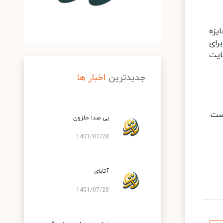
یزه
رای
وبسایت
جدیدترین
اخبار ها
ست.
بی صدا حلزون
1401/07/28
آتابای
1401/07/28