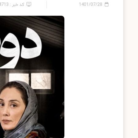
1401/07/28
کد خبر : 14713