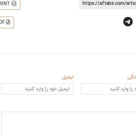
https://aftabir.com/art
RINT
DF
دگی
ایمیل