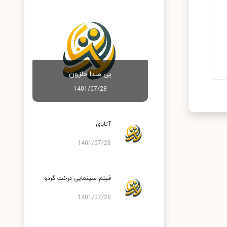
بی صدا حلزون
1401/07/28
آتابای
1401/07/28
فیلم سینمایی درخت گردو
1401/07/28