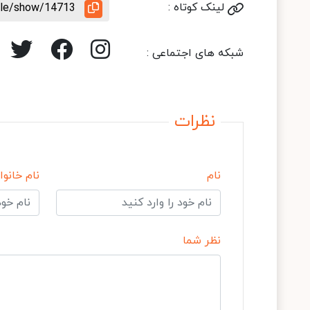
لینک کوتاه :
icle/show/14713
شبکه های اجتماعی :
نظرات
نام
نام خانوا
نظر شما