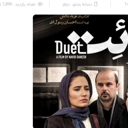
دسته بندی : درام
تعداد بازدید : 1,896 نفر