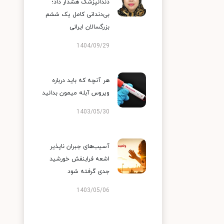
دندانپزشک هشدار داد؛
بی‌دندانی کامل یک ششم
بزرگسالان ایرانی
1404/09/29
هر آنچه که باید درباره
ویروس آبله میمون بدانید
1403/05/30
آسیب‌های جبران ناپذیر
اشعه فرابنفش خورشید
جدی گرفته شود
1403/05/06