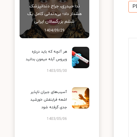
ندا حیدری، جراح دندانپزشک
P
هشدار داد؛ بی‌دندانی کامل یک
ششم بزرگسالان ایرانی
1404/09/29
هر آنچه که باید درباره
ویروس آبله میمون بدانید
1403/05/30
آسیب‌های جبران ناپذیر
اشعه فرابنفش خورشید
جدی گرفته شود
1403/05/06