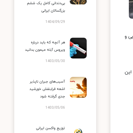
بی‌دندانی کامل یک ششم
بزرگسالان ایرانی
1404/09/29
وید۱۹ در کشور شناسایی و
هر آنچه که باید درباره
ویروس آبله میمون بدانید
1403/05/30
گان این
آسیب‌های جبران ناپذیر
اشعه فرابنفش خورشید
جدی گرفته شود
1403/05/06
توزیع واکسن ایرانی