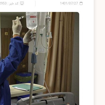
1401/07/27
کد خبر : 12953