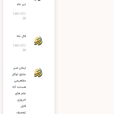
تیر ماه
1401/07/
28
فال ماه
1401/07/
28
ایمان صبر
عشق توکل
مفاهیمی
هستند که
علم های
امروزی
قابل
توصیف