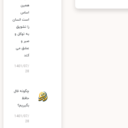
همین
اساس
است انسان
را تشویق
به توکل و
صبر و
عشق می
کند
1401/07/
28
چگونه فال
حافظ
بگیریم؟
1401/07/
28