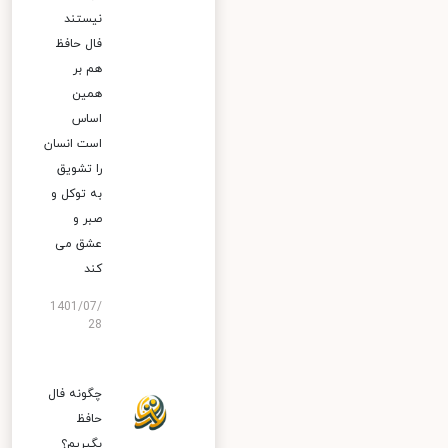
نیستند
فال حافظ
هم بر
همین
اساس
است انسان
را تشویق
به توکل و
صبر و
عشق می
کند
1401/07/
28
چگونه فال
حافظ
بگیریم؟