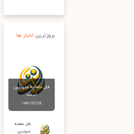
بروزترین
اخبار ها
فال ماهامه متولدین
اسفند
1401/07/28
فال ماهانه
متولدین