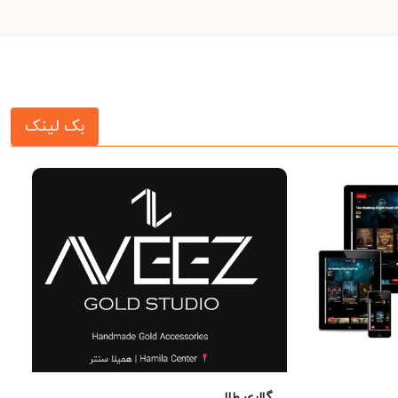
بک لینک
گالری طلا