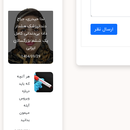
ندا حیدری، جراح
دندانپزشک هشدار
ارسال نظر
داد؛ بی‌دندانی کامل
یک ششم بزرگسالان
ایرانی
1404/09/29
هر آنچه
که باید
درباره
ویروس
آبله
میمون
بدانید