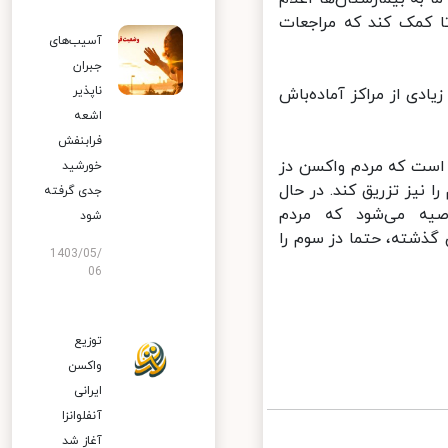
 کمک کند که مراجعات
آسیب‌های
جبران
ناپذیر
دی از مراکز آماده‌باش
اشعه
فرابنفش
است که مردم واکسن دز
خورشید
نیز تزریق کند. در حال
جدی گرفته
یه می‌شود که مردم
شود
ذشته، حتما دز سوم را
1403/05/
06
توزیع
واکسن
ایرانی
آنفلوانزا
آغاز شد