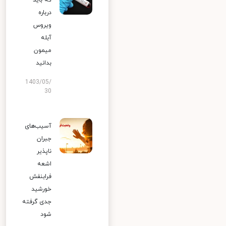
که باید
درباره
ویروس
آبله
میمون
بدانید
1403/05/
30
آسیب‌های
جبران
ناپذیر
اشعه
فرابنفش
خورشید
جدی گرفته
شود