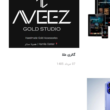
گالری طلا
07 مرداد 1405