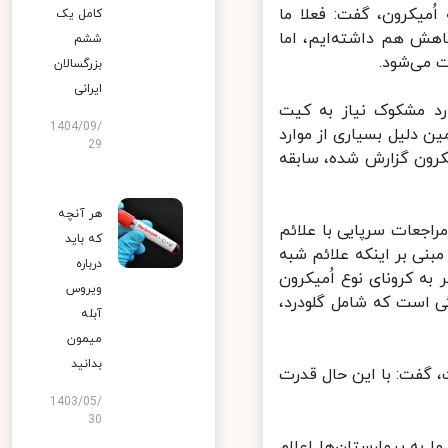
میکرون، گفت: فعلا ما
کامل یک
هش هم داشته‌ایم، اما
ششم
می‌شود.
بزرگسالان
ایرانی
د مشکوک نیاز به کیت
1404/09/
 دلیل بسیاری از موارد
29
کرون گزارش شده، سابقه
هر آنچه
جعات سرپایی با علائم
که باید
نی بر اینکه علائم شبه
درباره
ه کرونای نوع اُمیکرون
ویروس
 است که شامل گلودرد،
آبله
میمون
بدانید
گفت: با این حال قدرت
1403/05/
30
به بیمارستان‌ها اعلام