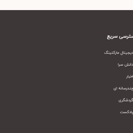
رسی سریع
یتال مارکتینگ
نش سرا
ار
رسانه ای
دشگری
دکست