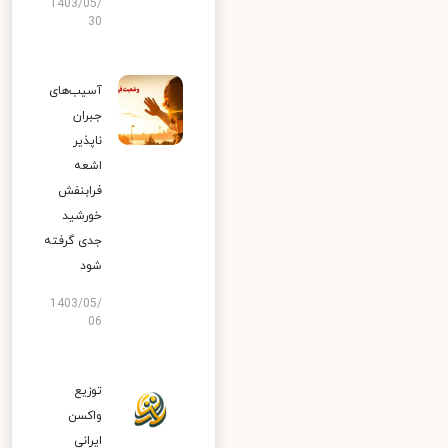
1403/05/
30
آسیب‌های
جبران
ناپذیر
اشعه
فرابنفش
خورشید
جدی گرفته
شود
1403/05/
06
توزیع
واکسن
ایرانی