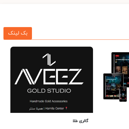
بک لینک
گالری طلا