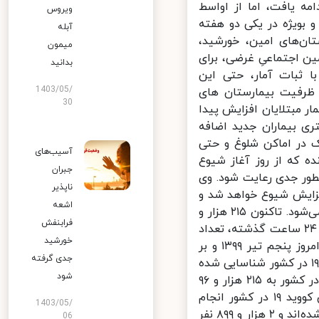
ه یافت، اما از اواسط
ویروس
بویژه در یکی دو هفته
آبله
ن‌های امین، خورشید،
میمون
ن اجتماعیِ غرضی، برای
بدانید
 ثبات آمار، حتی این
1403/05/
 ظرفیت بیمارستان های
30
 مبتلایان افزایش پیدا
 بیماران جدید اضافه
در اماکن شلوغ و حتی
آسیب‌های
که از روز آغاز شیوع
جبران
ر جدی رعایت شود. وی
ناپذیر
زایش شیوع خواهد شد و
اشعه
شمار بیشتری از مردم را درگیر خواهد کرد که بی‌شک به ضرر همگان منجر می‌شود. تاکنون ۲۱۵ هزار و
فرابنفش
۹۶ نفر در کشور بطور قطعی به ویروس کرونا مبتلا شده و با فوت ۱۳۴ نفر در ۲۴ ساعت گذشته، تعداد
خورشید
جان باختگان کرونا در کشور به ۱۰ هزار و ۱۳۰ نفر رسیده است. از دیروز تا امروز پنجم تیر ۱۳۹۹ و بر
جدی گرفته
ساس معیارهای قطعی تشخیصی، ۲ هزار و ۵۹۵ بیمار جدید مبتلا به کووید ۱۹ در کشور شناسایی شده
شود
که یکهزار و ۳۰۵ نفر بستری شدند. با این حساب، مجموع بیماران کووید ۱۹ در کشور به ۲۱۵ هزار و ۹۶
نفر رسیده است. تاکنون یک میلیون و ۵۳۰ هزار و ۴۳۷ آزمایش تشخیص کووید ۱۹ در کشور انجام
1403/05/
شده، ۱۷۵ هزار و ۱۰۳ نفر از بیماران، بهبود یافته یا از بیمارستان‌ها ترخیص شده‌اند و ۲ هزار و ۸۹۹ نفر
06