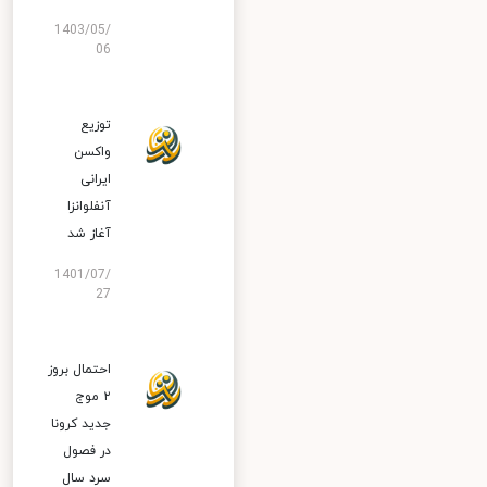
1403/05/
06
توزیع
واکسن
ایرانی
آنفلوانزا
آغاز شد
1401/07/
27
احتمال بروز
۲ موج
جدید کرونا
در فصول
سرد سال