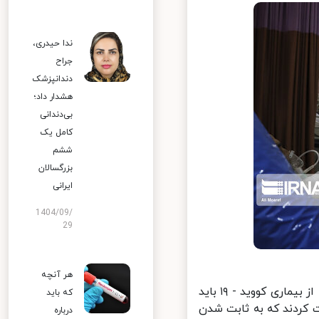
ندا حیدری،
جراح
دندانپزشک
هشدار داد؛
بی‌دندانی
کامل یک
ششم
بزرگسالان
ایرانی
1404/09/
29
هر آنچه
آرش نجیمی افزود: از لحاظ رعایت پروتکل‌های بهداشتی و موازین پیشگیرانه از بیماری کووید - ۱۹ باید
که باید
ا رعایت کردند که به ثابت شدن
درباره