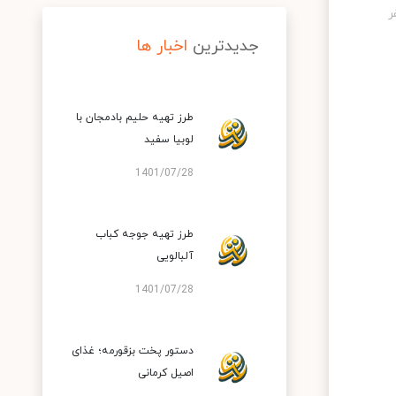
جدیدترین
اخبار ها
طرز تهیه حلیم بادمجان با
لوبیا سفید
1401/07/28
طرز تهیه جوجه کباب
آلبالویی
1401/07/28
دستور پخت بزقورمه؛ غذای
اصیل کرمانی