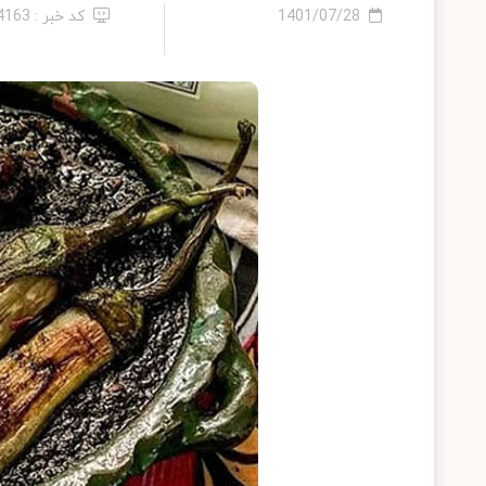
1401/07/28
کد خبر : 14163