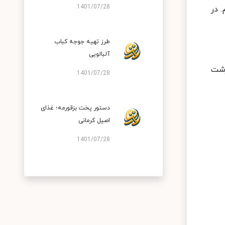
1401/07/28
 در
طرز تهیه جوجه کباب
آلبالویی
رشت
1401/07/28
دستور پخت بزقورمه؛ غذای
اصیل کرمانی
1401/07/28