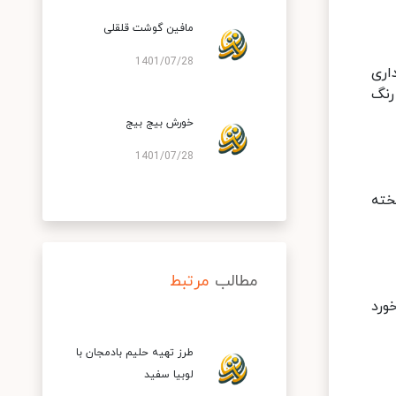
مافین گوشت قلقلی
1401/07/28
اری
رنگ
خورش بیج بیج
1401/07/28
 پخته
مطالب
مرتبط
ورد
طرز تهیه حلیم بادمجان با
لوبیا سفید