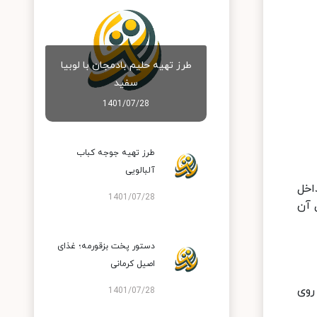
طرز تهیه حلیم بادمجان با لوبیا
سفید
1401/07/28
طرز تهیه جوجه کباب
آلبالویی
اخل
1401/07/28
 آن
دستور پخت بزقورمه؛ غذای
اصیل کرمانی
روی
1401/07/28