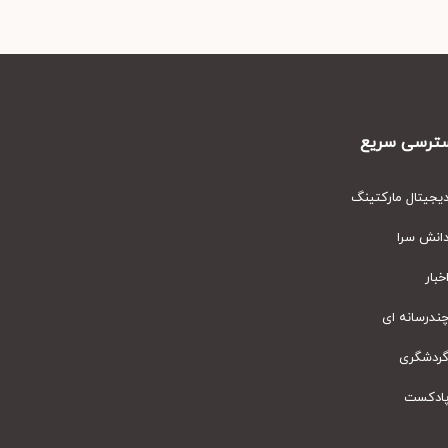
رسی سریع
یتال مارکتینگ
نش سرا
ار
رسانه ای
دشگری
دکست