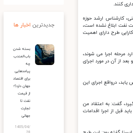
ری کنند.
ی، کارشناس ارشد حوزه
جدیدترین
اخبار ها
ت نفت ابلاغ نشده است،
ارایی طرح دارای اهمیت
بسته شدن
 مرحله اجرا می شوند،
باب‌المندب
بعد از آن در مورد اجرای
چه
پیامدهایی
برای اقتصاد
ابد، درواقع اجرای این
جهان دارد؟؛
از قیمت
نفت تا
یرد، گفت: به اعتقاد من
تجارت
 قبل از اجرا اقدامات
جهانی
1405/04/
نا گفته بود: این طرح
28