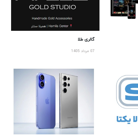
گالری طلا
07 مرداد 1405