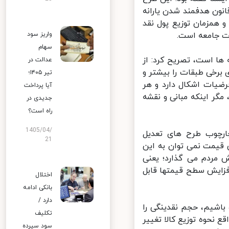
نون هدفمند شدن یارانه
همزمان توزیع پول نقد
ت جامعه است.
واریز سود
سهام
ها است، تصریح کرد: از
عدالت در
رخی طبقات را بیشتر و
تیر ۱۴۰۵؛
ضیات اشکال دارد و هر
آیا پرداخت
ر اینکه مبانی و نقشه
جدیدی در
راه است؟
1405/04/
رچوب طرح های تعدیل
21
قیمت نمی توان به این
مردم می گذارد؛ یعنی
فزایش سطح قیمتها قابل
اختلال
بانکی ادامه
دارد /
باشیم، حجم نقدینگی را
تکلیف
 نحوه توزیع کالا تغییر
سود سپرده