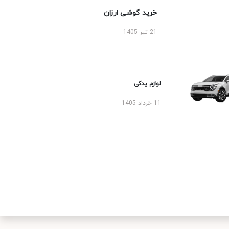
خرید گوشی ارزان
21 تیر 1405
لوازم یدکی
11 خرداد 1405