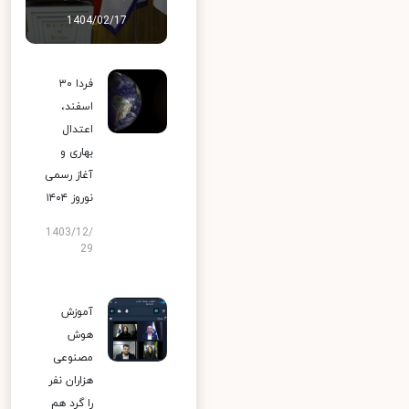
1404/02/17
فردا ۳۰
اسفند،
اعتدال
بهاری و
آغاز رسمی
نوروز ۱۴۰۴
1403/12/
29
آموزش
هوش
مصنوعی
هزاران نفر
را گرد هم