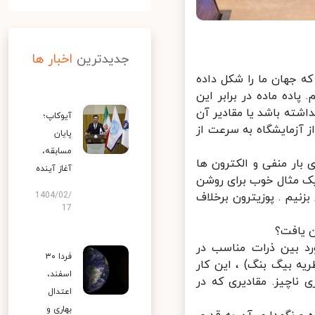
جدیدترین
اخبار ها
 جهان ما را شکل داده
ده ماده در برابر این
ته باشد یا مقادیر آن
آیوکاپ؛
ز آزمایشگاه به سرعت از
پایان
مسابقه،
بار منفی و الکترون ها
آغاز آینده
یک مثال خوب برای روشن
1404/02/
نیم . پوزیترون برخلاف
17
 یافت؟
د بین ذرات مناسب در
فردا ۳۰
یه بیگ بنگ) ، این کار
اسفند،
ناچیز. مقادیری که در
اعتدال
بهاری و