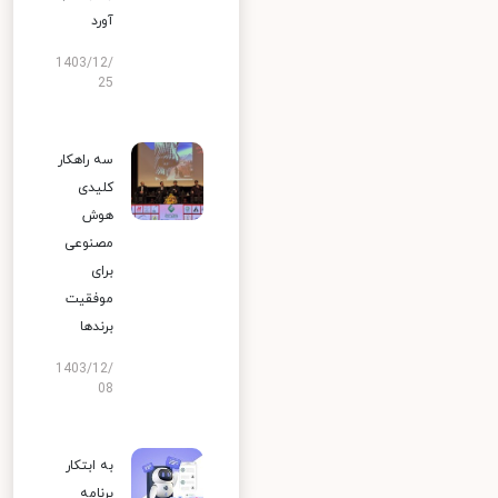
آورد
1403/12/
25
سه راهکار
کلیدی
هوش
مصنوعی
برای
موفقیت
برندها
1403/12/
08
به ابتکار
برنامه