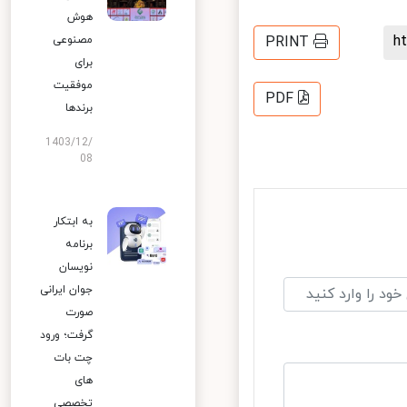
هوش
مصنوعی
PRINT
برای
موفقیت
PDF
برندها
1403/12/
08
به ابتکار
برنامه
نویسان
جوان ایرانی
صورت
گرفت؛ ورود
چت بات
های
تخصصی