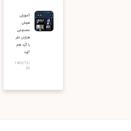
آموزش
هوش
مصنوعی
هزاران نفر
را گرد هم
آورد
1403/12/
25