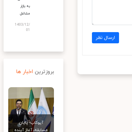
به بازار
مشاغل
1403/12/
01
ارسال نظر
بروزترین
اخبار ها
آیوکاپ؛ پایان
مسابقه، آغاز آینده