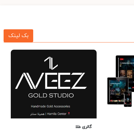
بک لینک
گالری طلا