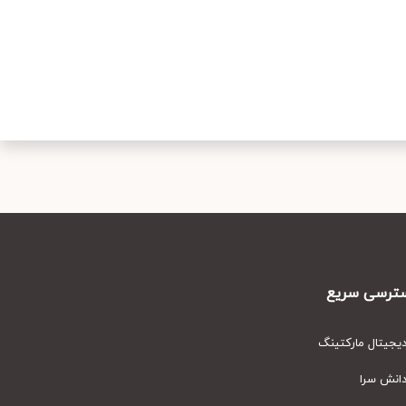
رسی سریع
یتال مارکتینگ
نش سرا