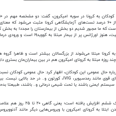
گذشته اتفاق افتاده است؛ اول اینکه تقریبا بیش از ۶۰ درصد تست‌های آزمایشگاهی کرونا مثبت می‌شود که مع
 که ما مجبور شدیم دو بخش از بیمارستان را مجددا به بخش کر
تغییر کاربری دهیم. البته علی‌رغم این افزایش ظرفیت، هنوز اورژانس پر از بیمار مبتلا به کووید۱۹ ا
به کرونا مبتلا می‌شوند از بزرگسالان بیشتر است و ظاهرا گروه 
اره حال عمومی این کودکان، اظهار کرد: حال عمومی کودکان نسبت
ابتلا به سویه دلتا خیلی بهتر است و نیاز به داروهای قوی مانند رمدسیویر، IVIG، کورتون و... در حد بالایی 
سیستم ایمنی باشند یا تحت شیمی درمانی و... باشند، طبیعتا بدحال
او ادامه داد: دوره کرونای امیکرون در بچه‌ها در پیک ششم افزایش یافته است؛ یعنی گاهی ۰
بتلا به کرونای امیکرون با ویروس‌هایی دیگر مانند آدنوویروس‌