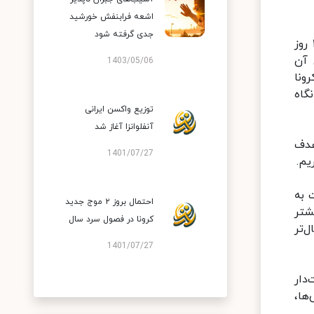
اشعه فرابنفش خورشید
جدی گرفته شود
دکتر فرهاد چوبدار با اشاره به افزایش موارد ابتلای کودکان به کرونا در سویه امیکرون، گفت: دو مشخصه مهم در ۱۰ روز
نای آن
1403/05/06
ونا
ست و ورودی درمانگاه
توزیع واکسن ایرانی
آنفلوانزا آغاز شد
هدف
1401/07/27
 به
احتمال بروز ۲ موج جدید
نیست. بیشتر
کرونا در فصول سرد سال
‌تر
1401/07/27
۲ تا ۲۵ روز هم علامت‌دار
ها،