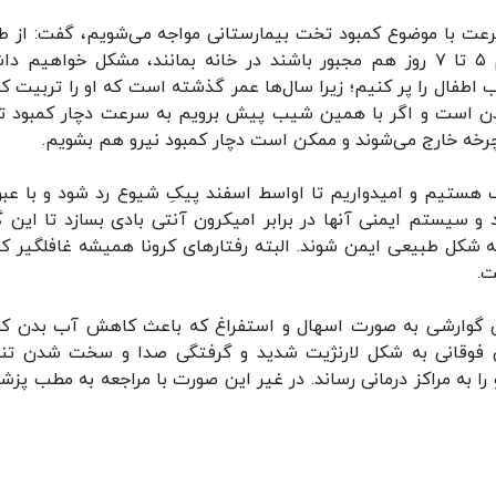
 سرعت با موضوع کمبود تخت بیمارستانی مواجه می‌شویم، گفت: از ط
همکاران‌مان به کرونا مبتلا می‌شوند و اگر هر کدام ۵ تا ۷ روز هم مجبور باشند در خانه بمانند، مشکل خواهی
اطفال را پر کنیم؛ زیرا سال‌ها عمر گذشته است که او را تربیت کن
شدن است و اگر با همین شیب پیش برویم به سرعت دچار کمبود 
ز چرخه خارج می‌شوند و ممکن است دچار کمبود نیرو هم بشویم.
 هستیم و امیدواریم تا اواسط اسفند پیک‌ِ شیوع رد شود و با عبور
 سیستم ایمنی آنها در برابر امیکرون آنتی بادی بسازد تا این گ
شکل طبیعی ایمن شوند. البته رفتارهای کرونا همیشه غافلگیر کن
ت.
یری گوارشی به صورت اسهال و استفراغ که باعث کاهش آب بدن ک
 فوقانی به شکل لارنژیت شدید و گرفتگی صدا و سخت شدن ت
 به مراکز درمانی رساند. در غیر این صورت با مراجعه به مطب پزش