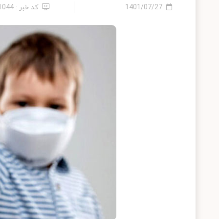
1401/07/27
کد خبر : 11044