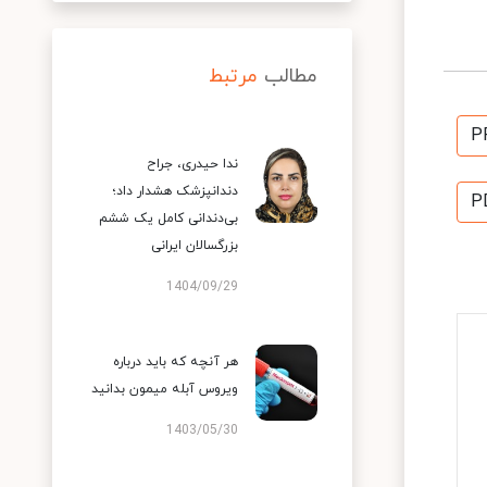
مطالب
مرتبط
P
ندا حیدری، جراح
دندانپزشک هشدار داد؛
P
بی‌دندانی کامل یک ششم
بزرگسالان ایرانی
1404/09/29
هر آنچه که باید درباره
ویروس آبله میمون بدانید
1403/05/30