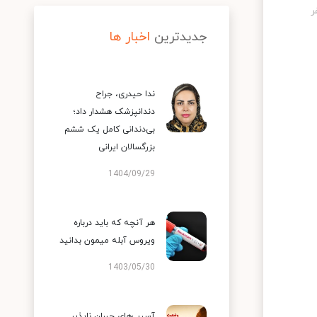
جدیدترین
اخبار ها
ندا حیدری، جراح
دندانپزشک هشدار داد؛
بی‌دندانی کامل یک ششم
بزرگسالان ایرانی
1404/09/29
هر آنچه که باید درباره
ویروس آبله میمون بدانید
1403/05/30
آسیب‌های جبران ناپذیر