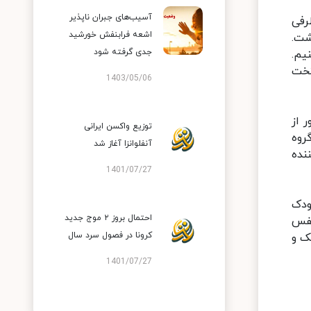
آسیب‌های جبران ناپذیر
رفی
اشعه فرابنفش خورشید
م داشت.
جدی گرفته شود
یم.
تخت
1403/05/06
 از
توزیع واکسن ایرانی
روه
آنفلوانزا آغاز شد
نده
1401/07/27
ودک
احتمال بروز ۲ موج جدید
نفس
کرونا در فصول سرد سال
ک و
1401/07/27