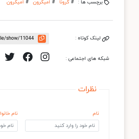
برچسب ها :
#
کرونا
#
اُمیکرون
#
امیکرون
لینک کوتاه :
icle/show/11044
شبکه های اجتماعی :
نظرات
نام
نام خانوا