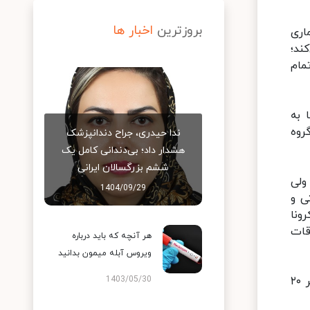
بروزترین
اخبار ها
اری
ند؛
مام
 به
روه
ندا حیدری، جراح دندانپزشک
هشدار داد؛ بی‌دندانی کامل یک
ششم بزرگسالان ایرانی
رد؛ ولی
1404/09/29
مایتی و
ونا
وقات
هر آنچه که باید درباره
ویروس آبله میمون بدانید
رئیس بیمارستان کودکان علی‌اصغر(ع)، بیان کرد: حدود ۶۰ درصد بیمارانی که تست PCR می‌دهند مثبت می‌شوند و اگر ۲۰
1403/05/30