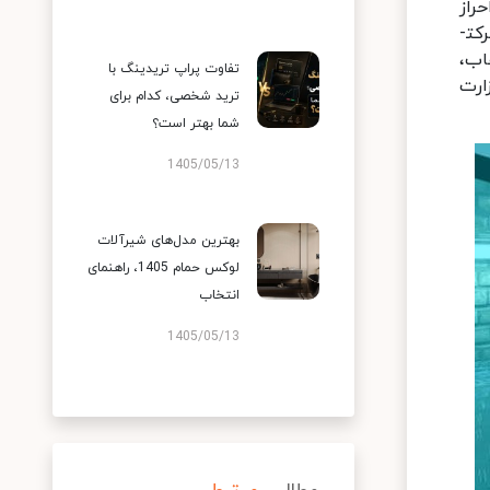
راز
کت­
اب،
تفاوت پراپ تریدینگ با
ارت
ترید شخصی، کدام برای
شما بهتر است؟
1405/05/13
بهترین مدل‌های شیرآلات
لوکس حمام 1405، راهنمای
انتخاب
1405/05/13