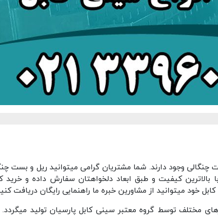
چنگالی وجود دارند. شما مشتریان گرامی می­توانید ریل و بست چنگ
با بالاترین کیفیت و طبق ابعاد دلخواهتان سفارش داده و خرید کن
ابل خود می­توانید از مشاورين خبره ما راهنمايی رايگان دريافت كنيد
یزهای مختلف توسط گروه معتبر سینی کابل پارسیان تولید میگردد. ب