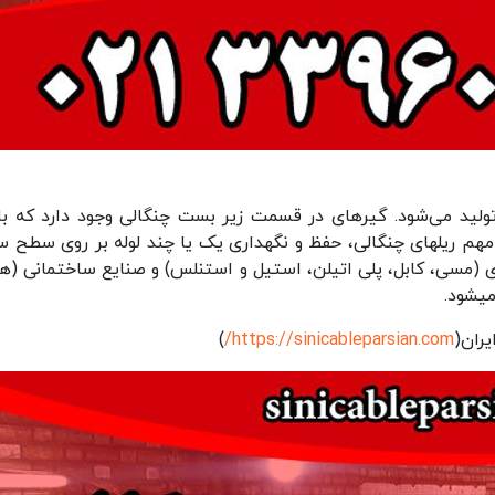
 تولید می‌شود. گیره­ای در قسمت زیر بست چنگالی وجود دارد که ب
هم ریل­های چنگالی، حفظ و نگهداری یک یا چند لوله بر روی سطح 
زی (مسی، کابل، پلی اتیلن، استیل و استنلس) و صنایع ساختمانی (ه
میشود.
یران(
https://sinicableparsian.com/
)