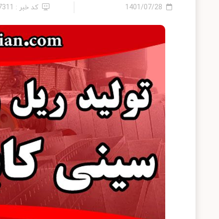
1401/07/28
کد خبر : 27311