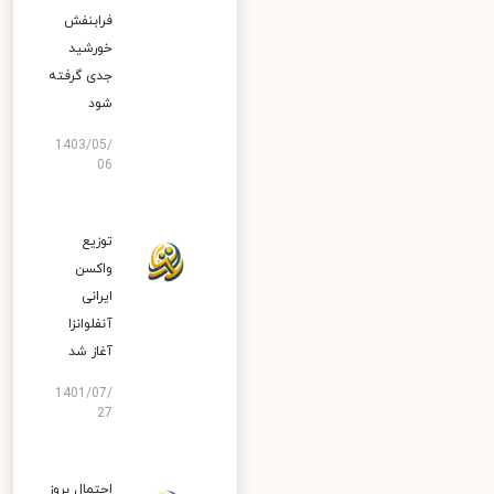
فرابنفش
خورشید
جدی گرفته
شود
1403/05/
06
توزیع
واکسن
ایرانی
آنفلوانزا
آغاز شد
1401/07/
27
احتمال بروز