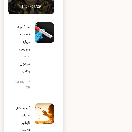
1404/09/29
هر آنچه
که باید
درباره
ویروس
آبله
میمون
بدانید
1403/05/
30
آسیب‌های
جبران
ناپذیر
اشعه