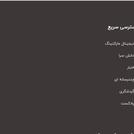
رسی سریع
یتال مارکتینگ
نش سرا
ار
رسانه ای
دشگری
دکست