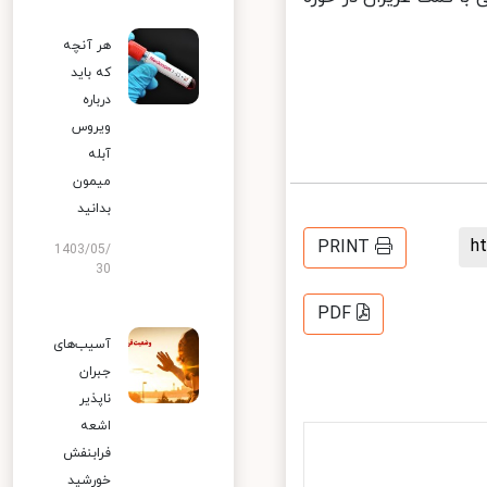
هر آنچه
که باید
درباره
ویروس
آبله
میمون
بدانید
PRINT
1403/05/
30
PDF
آسیب‌های
جبران
ناپذیر
اشعه
فرابنفش
خورشید