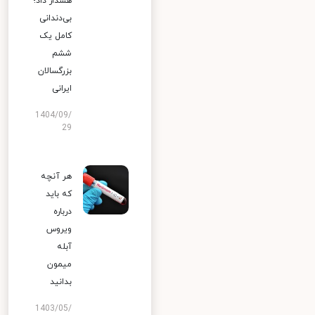
هشدار داد؛
بی‌دندانی
کامل یک
ششم
بزرگسالان
ایرانی
1404/09/
29
هر آنچه
که باید
درباره
ویروس
آبله
میمون
بدانید
1403/05/