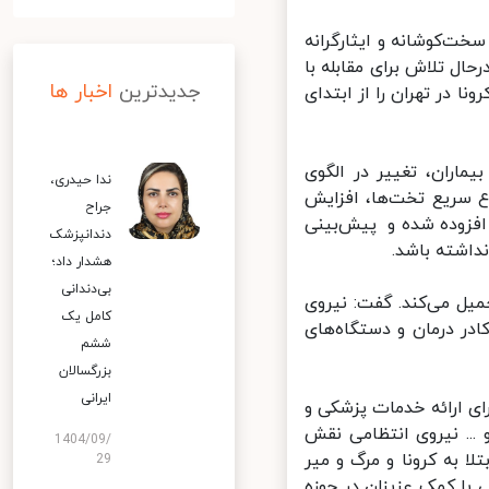
خت‌کوشانه و ایثارگرانه
ال تلاش برای مقابله با
جدیدترین
اخبار ها
 در تهران را از ابتدای
اران، تغییر در الگوی
ندا حیدری،
 سریع تخت‌ها، افزایش
جراح
فزوده شده و پیش‌بینی
دندانپزشک
هشدار داد؛
بی‌دندانی
ل می‌کند. گفت: نیروی
کامل یک
در درمان و دستگاه‌های
ششم
بزرگسالان
ایرانی
ای ارائه خدمات پزشکی و
. نیروی انتظامی نقش
1404/09/
 به کرونا و مرگ و میر
29
با کمک عزیزان در حوزه