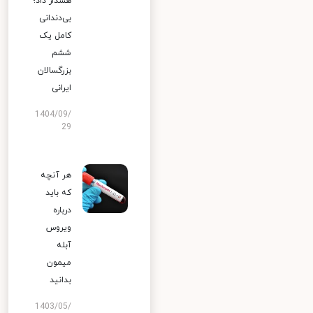
هشدار داد؛
بی‌دندانی
کامل یک
ششم
بزرگسالان
ایرانی
1404/09/
29
هر آنچه
که باید
درباره
ویروس
آبله
میمون
بدانید
1403/05/