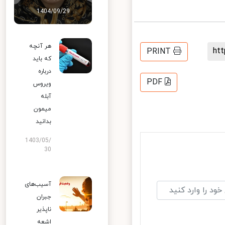
1404/09/29
هر آنچه
h
PRINT
که باید
درباره
PDF
ویروس
آبله
میمون
بدانید
1403/05/
30
آسیب‌های
جبران
ناپذیر
اشعه