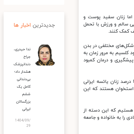
اما زنان سفید پوست و
ی سالم و ورزش با تحمل
جدیدترین
اخبار ها
کمک کنند.
شکل‌های مختلفی در بدن
ندا حیدری،
کلسیم به مرور زمان به
جراح
شگیری و درمان کمبود
دندانپزشک
هشدار داد؛
بی‌دندانی
اس آخرین مطالعات کشوری دانشگاه علوم پزشکی شهید بهشتی، ۳۲ درصد زنان یائسه ایرانی
کامل یک
استخوان هستند که این
ششم
بزرگسالان
ایرانی
 در سنین زیر ۳۰ سال در کشور هستیم که این دسته از
 را به خانواده و جامعه
1404/09/
29