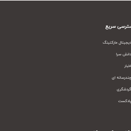
رسی سریع
یتال مارکتینگ
نش سرا
ار
رسانه ای
دشگری
دکست