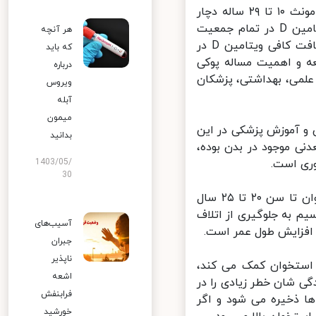
مطالعات انجام شده نیز در تهران نشان می دهد حدود ۷۵ درصد از افراد مونث ۱۰ تا ۲۹ ساله دچار
کمبود ویتامین D هستند، یافته ها نشان می دهد شیوع بالای کمبود ویتامین D در تمام جمعیت
هر آنچه
مورد مطالعه و به ویژه زنان در سنین باروری است. با توجه به اهمیت دریافت کافی ویتامین D در
که باید
 و اهمیت مساله پوکی
درباره
می، بهداشتی، پزشکان
ویروس
آبله
میمون
 و آموزش پزشکی در این
بدانید
نی موجود در بدن بوده،
ی است.
1403/05/
30
وی ادامه داد: بیشترین میزان جذب کلسیم انسان به منظور تقویت استخوان تا سن ۲۰ تا ۲۵ سال
 به جلوگیری از اتلاف
آسیب‌های
زایش طول عمر است.
جبران
ناپذیر
داری کلسیم در استخوان کمک می کند،
اشعه
ند در زندگی شان خطر زیادی را در
فرابنفش
ذخیره می شود و اگر
خورشید