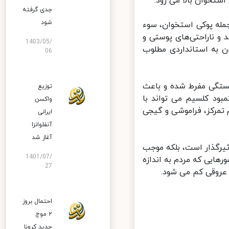
خوان بالا می رود.
جدی گرفته
شود
له پوکی استخوان، سوء
 ناراحتی‌های پوستی و
1403/05/
به استانداردی مطلوب
06
تگی مفرط شده و باعث
توزیع
د کلسیم می تواند با
واکسن
مرکز، فراموشی و گیجی
ایرانی
آنفلوانزا
آغاز شد
رگذار است، بلکه موجب
1401/07/
ایی که مردم به اندازه
27
عروقی کم می شود.
احتمال بروز
۲ موج
جدید کرونا