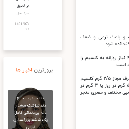
در فصول
سرد سال
1401/07/
27
 و باعث نرمی و ضعف
انده شود.
فته وی، روزانه مصرف یک پیاله ماست یا یک لیوان شیر می‌تواند ۴/۱ نیاز روزانه به کلسیم را
است.
بروزترین
اخبار ها
عبداللهی ادامه داد: مصرف مکمل‌های کلسیم که روی هم از سطح بالایی مصرف مجاز ۲/۵ گرم کلسیم
در روز نباید بیشتر باشد، مصرف مقدار بسیار زیادی کلسیم، یعنی بیش از ۵ گرم در روز یا ۳ گرم در
نبی مختلف و مضری منجر
ندا حیدری، جراح
دندانپزشک هشدار
داد؛ بی‌دندانی کامل
یک ششم بزرگسالان
ایرانی