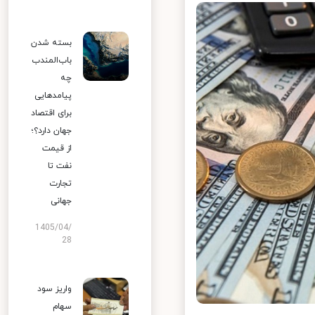
بسته شدن
باب‌المندب
چه
پیامدهایی
برای اقتصاد
جهان دارد؟؛
از قیمت
نفت تا
تجارت
جهانی
1405/04/
28
واریز سود
سهام