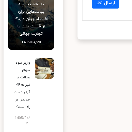
ارسال نظر
باب‌المندب چه
پیامدهایی برای
اقتصاد جهان دارد؟؛
از قیمت نفت تا
تجارت جهانی
1405/04/28
واریز سود
سهام
عدالت در
تیر ۱۴۰۵؛
آیا پرداخت
جدیدی در
راه است؟
1405/04/
21