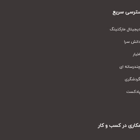
رسی سریع
یتال مارکتینگ
نش سرا
ار
رسانه ای
دشگری
دکست
ری در کسب و کار