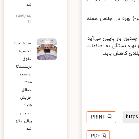
شد
1405/04/
ا در روز دوشنبه گفتند کاهش ۰.۵ درصدی نرخ بهره در اجلاس هفته
19
یکاگو گفت نرخ بهره طی ۱۲ ماه آینده چندین بار پایین می‌آید.
اصلاح نحوه
هره بستگی به اطلاعات
محاسبه
حقوق
بازنشستگا
ن جدید
۱۴۰۵؛
حداقل
افزایش
۲۷.۵
میلیون
http
PRINT
ریالی ابلاغ
شد
PDF