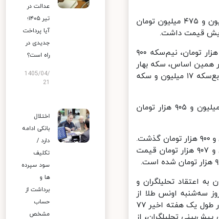
عدالت در
تیر ۱۴۰۵؛
خبرآنلاین نوشت: سکه در چهارمین روز هفته با افزایش ۳ درصدی، ۴۶ میلیون و ۴۷۵ میلیون تومان
آیا پرداخت
جدیدی در
هر قطعه سکه بهار آزادی نیز روز سه‌شنبه در بازار تهران یک میلیون و ۹۰ هزار تومان، نیم‌سکه ۹۰۰
راه است؟
۷۰ هزار تومان رشد کرد. بر همین اساس، سکه بهار
1405/04/
آزادی ۴۱ میلیون و ۱۱۰ هزار تومان، نیم‌سکه ۲۵ میلیون و ۴۰۰ هزار تومان، ربع‌سکه ۱۷ میلیون و سکه
21
گزارش‌ها نشان می‌دهد که حباب سکه با افزایش ۹۹۴ هزار تومانی، به ۸ میلیون و ۹۰۵ هزار تومان
اختلال
بانکی ادامه
هر گرم طلای ۱۸ عیار نیز در حدود ۵۹ هزار تومان گران شد و از مرز ۳ میلیون و ۹۰۰ هزار تومان گذشت.
دارد /
هر گرم طلای ۱۸ عیار روز سه‌شنبه در بازار با افزایش ۱.۴ درصدی، ۳ میلیون و ۹۰۷ هزار تومان قیمت
تکلیف
سود سپرده
ها و
ه اعتقاد تحلیلگران و
برداشت از
ز سه‌شنبه اونس طلا از
حساب
حدود ۲ هزار و ۶۵۰ دلار گذشت و رکورد جدید قیمتی را ثبت کرد. اونس طلا در طول یک هفته اخیر ۷۷
مشخص
ایط، حتی پیش‌بینی تحلیلگران، از