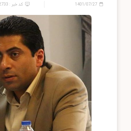
1401/07/27
کد خبر : 12733