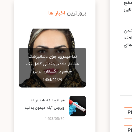
سطح
لایی
بروزترین
اخبار ها
شدن
فتد
های
ندا حیدری، جراح دندانپزشک
هشدار داد؛ بی‌دندانی کامل یک
ششم بزرگسالان ایرانی
1404/09/29
هر آنچه که باید درباره
ویروس آبله میمون بدانید
P
1403/05/30
P