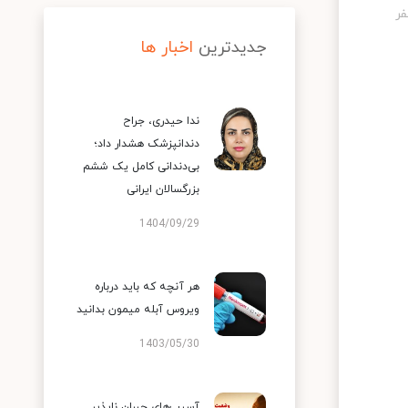
جدیدترین
اخبار ها
ندا حیدری، جراح
دندانپزشک هشدار داد؛
بی‌دندانی کامل یک ششم
بزرگسالان ایرانی
1404/09/29
هر آنچه که باید درباره
ویروس آبله میمون بدانید
1403/05/30
آسیب‌های جبران ناپذیر