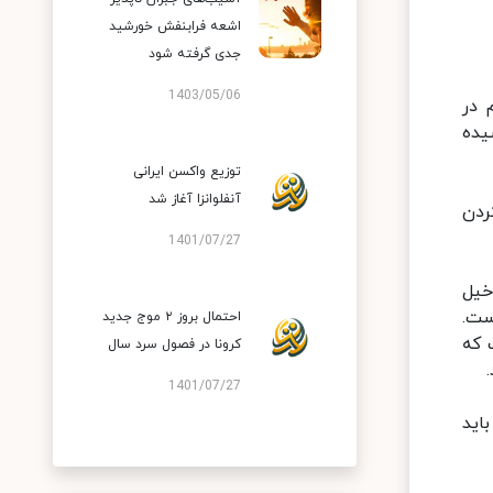
اشعه فرابنفش خورشید
جدی گرفته شود
1403/05/06
 در
یده
توزیع واکسن ایرانی
آنفلوانزا آغاز شد
ردن
1401/07/27
خیل
ست.
احتمال بروز ۲ موج جدید
 که
کرونا در فصول سرد سال
1401/07/27
اید