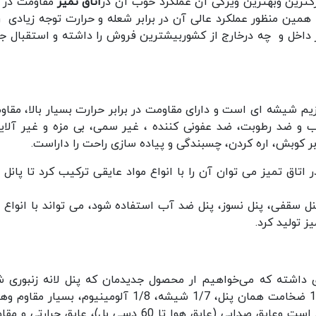
رگترین وبهترین ویژگی آن عملکرد خوب آن در
اتاق تمیز
مقاومت در بر
 همین منظور عملکرد عالی آن در برابر شعله و حرارت توجه زیادی را
 داخل و چه درخارج از کشوربیشترین فروش را داشته و استقبال جا
یم شیشه ای است و دارای مقاومت در برابر حرارت بسیار بالا، مقاوم
و ضد رطوبت، ضد عفونی کننده ، غیر سمی، بی مزه و غیر آلاین
ابر کوبش، اره کردن، چسبندگی و پیاده سازی راحت را داراست.
اتاق تمیز می توان آن را با انواع مواد عایقی ترکیب کرد تا پانل 
نل سقفی، پنل نسوز، پنل ضد آب استفاده شود، می تواند با انواع م
ز تولید کرد.
شته که می‌‍‌خواهیم ار محصول جدیدمان که پنل لانه زنبوری
ضلعی آلومینیومی است صحبت کنیم، چگالی کم 1/6 ضخامت همان پنل، 1/7 شیشه، 1/8 آلومینیوم، بسیار
بسیار کمی هم دارد زیرا لایه میانی حاوی هوای زیاد است وعایق صدایی (عایق هوا تا 60 دسی بل)، عایق حر