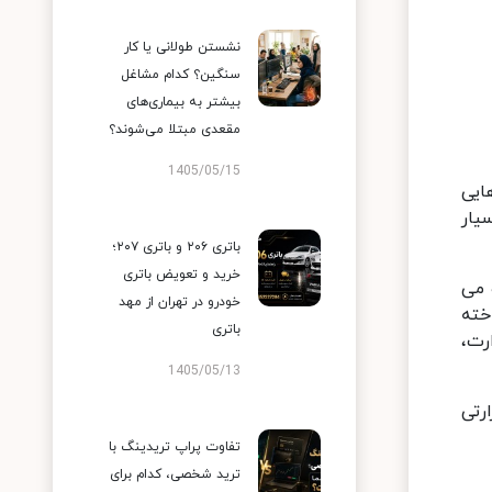
نشستن طولانی یا کار
سنگین؟ کدام مشاغل
بیشتر به بیماری‌های
مقعدی مبتلا می‌شوند؟
1405/05/15
ایی
یار
باتری ۲۰۶ و باتری ۲۰۷؛
خرید و تعویض باتری
 می
خودرو در تهران از مهد
خته
باتری
رت،
1405/05/13
رتی
تفاوت پراپ تریدینگ با
ترید شخصی، کدام برای