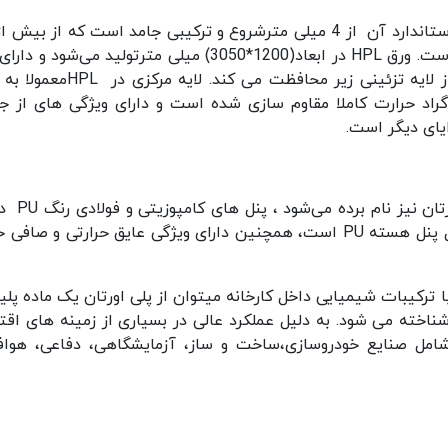
لایه کاغذ آغشته به رزین های ملامین تشکیل شده است. ورق HPL در ابعاد(1200*3050) میلی مترتولید می‌شو
لایه تشکیل دهنده شفاف و در دو طرف بیرونی آن از لایه تزئینی زیر محافظت می کند.
 که در دمای 150 درجه سانتی گراد حرارت کاملا مقاوم سازی شده است و دارای ویژگی های از 
یای دیگر است.
ساندویچ پانل PU معمولاً به نام پانل ساندویچ پ
سه لایه می‌شاد که ورق های فولادی دو رنگ ودر داخل پنل هسته PU است، همچنین دارای ویژگی عایق حرارتی و ص
ترکیبات شیمیایی داخل کارخانه میتوان از پلی اورتان یک ماده پلی
شناخته می شود. به دلیل عملکرد عالی در بسیاری از زمینه های اقت
شامل صنایع خودروسازی،ساخت و ساز، آزمایشگاهی، دفاعی، هواف