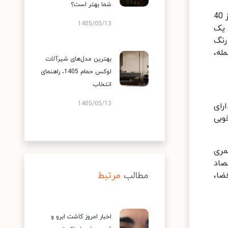
شما بهتر است؟
پانل HPL (ورق های فشرده شده است) که ضخامت استاندارد آن از 4 میلی مترشروع و ترکیبی جامد است که از بیش از 40
1405/05/13
د و دارای یک
 لایه مرکزی در HPLمعمولا به رنگ
جمله،
بهترین مدل‌های شیرآلات
لوکس حمام 1405، راهنمای
انتخاب
1405/05/13
لی اورتان نیز نام برده می‌شود ، پنل های کامپوزیتی و فولادی رنگ PU دارای
افی خوبی
مری
صاد
مطالب
مرتبط
ضا،
اخبار امروز کاشت ابرو و