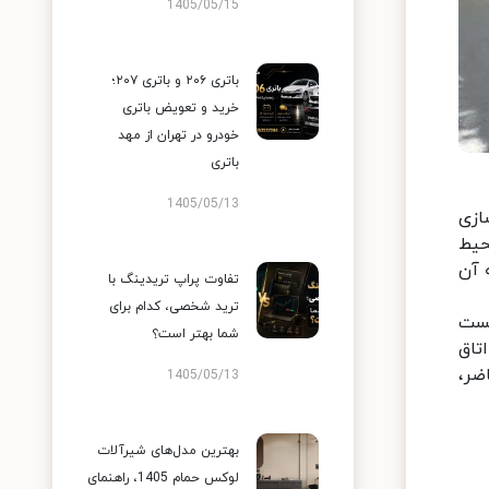
1405/05/15
باتری ۲۰۶ و باتری ۲۰۷؛
خرید و تعویض باتری
خودرو در تهران از مهد
باتری
1405/05/13
ازی
حیط
 آن
تفاوت پراپ تریدینگ با
ترید شخصی، کدام برای
یست
شما بهتر است؟
تاق
ضر،
1405/05/13
بهترین مدل‌های شیرآلات
لوکس حمام 1405، راهنمای