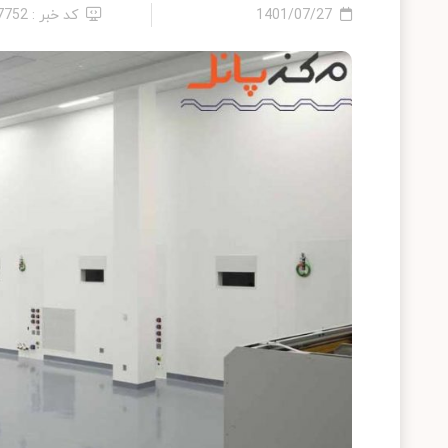
1401/07/27
کد خبر : 27752