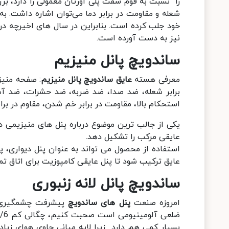
را نسبت به فوم سفت پلی اورتان معمولی را دارد، بز
شعله و مقاومت در برابر دما می‌توان اشاره داشت. به
خود جلب کرده است. بنابراین در سال های اخیرچه در
نیز به دست آورده است.
ساندویچ پانل منیزیم
معرفی هسته
عایق ساندویچ پانل منیزیم
: صفحه منیز
برابر شعله، ضد صدا، ضد ضربه، ضد حشرات، ضد آب 
استحکام بالا، مقاومت در برابر خم شدن، مقاوم در بر
یکی از جالب ترین موضوع درباره پنل های منیزیمی در 
عایقی مرکب را تشکیل دهد.
استفاده از محصول می تواند به عنوان پنل دیواری، پ
عایق ترکیب شود تا پنل عایقی کامپوزیت برای اتاق تمی
ساندویچ پانل لانه زنبوری
امروزه صنعت
پنل های ساندویچ
پیشرفت چشمگیری دا