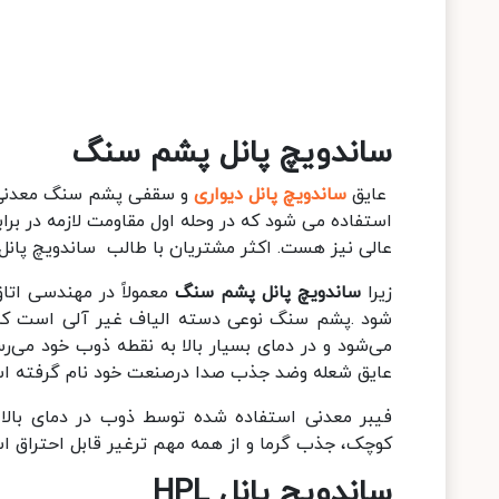
ساندویچ پانل پشم سنگ
عایق
ساندویچ پانل
دیواری
و سقفی پشم سنگ معدنی از
استفاده می شود که در وحله اول مقاومت لازمه در براب
عالی نیز هست. اکثر مشتریان با طالب ساندویچ پان
زیرا
ساندویچ پانل پشم سنگ
معمولاً در مهندسی اتا
شود .پشم سنگ نوعی دسته الیاف غیر آلی است که ی
می‌شود و در دمای بسیار بالا به نقطه ذوب خود می
عایق شعله وضد جذب صدا درصنعت خود نام گرفته ا
فیبر معدنی استفاده شده توسط ذوب در دمای بال
کوچک، جذب گرما و از همه مهم ترغیر قابل احتراق ا
ساندویچ پانل
HPL