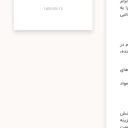
ابر
 به
1405/05/13
لبی
 در
ده،
های
واد
 شش
 مقاوم وهزینه
ارتی و مقاومت