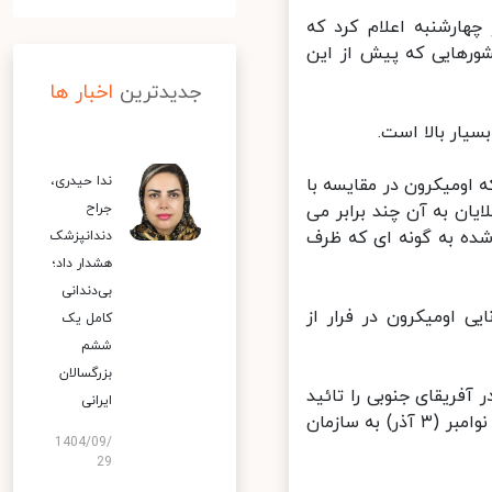
 به‌روزرسانی همه گیری هفتگی کووید-۱۹ امروز چهارشنبه اعلام کرد که
رهایی که پیش از این
جدیدترین
اخبار ها
ار بالا است.
ندا حیدری،
ومیکرون در مقایسه با
ن به آن چند برابر می
جراح
ده به گونه ای که ظرف
دندانپزشک
هشدار داد؛
بی‌دندانی
 اومیکرون در فرار از
کامل یک
ششم
بزرگسالان
 مشاهده شده در آفریقای جنوبی را تائید
ایرانی
کرده است؛ کشوری که برای نخستین بار شناسایی این سویه را در تاریخ ۲۴ نوامبر (۳ آذر) به سازمان
1404/09/
29