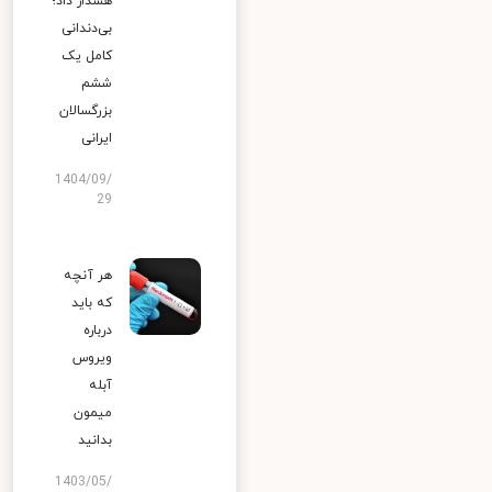
هشدار داد؛
بی‌دندانی
کامل یک
ششم
بزرگسالان
ایرانی
1404/09/
29
هر آنچه
که باید
درباره
ویروس
آبله
میمون
بدانید
1403/05/