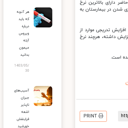
ر دارای بالاترین نرخ
 شدن در بیمارستان به
هر آنچه
که باید
درباره
زایش تدریجی موارد از
ویروس
نی مبتلایان نسبت به هفته قبل ۱۱ درصد افزایش داشته، هرچند نرخ
آبله
میمون
بدانید
ه است.
1403/05/
30
آسیب‌های
جبران
ناپذیر
اشعه
h
PRINT
فرابنفش
خورشید