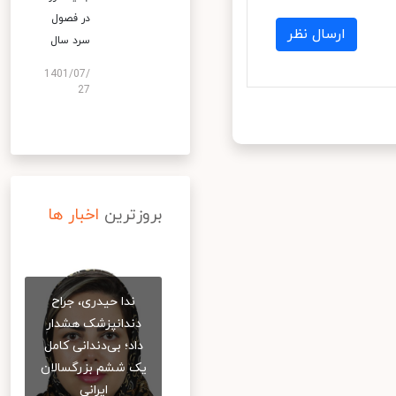
در فصول
ارسال نظر
سرد سال
1401/07/
27
بروزترین
اخبار ها
ندا حیدری، جراح
دندانپزشک هشدار
داد؛ بی‌دندانی کامل
یک ششم بزرگسالان
ایرانی