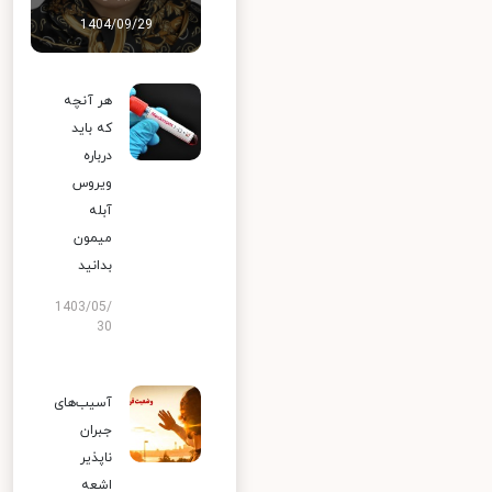
1404/09/29
هر آنچه
که باید
درباره
ویروس
آبله
میمون
بدانید
1403/05/
30
آسیب‌های
جبران
ناپذیر
اشعه