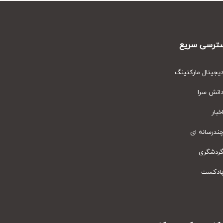
رسی سریع
یتال مارکتینگ
نش سرا
ار
رسانه ای
دشگری
دکست