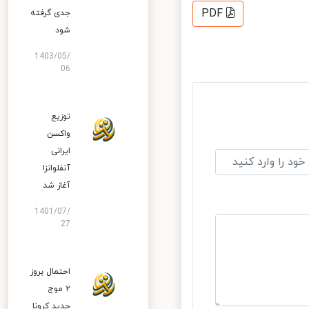
PDF
جدی گرفته
شود
1403/05/
06
توزیع
واکسن
ایرانی
آنفلوانزا
آغاز شد
1401/07/
27
احتمال بروز
۲ موج
جدید کرونا