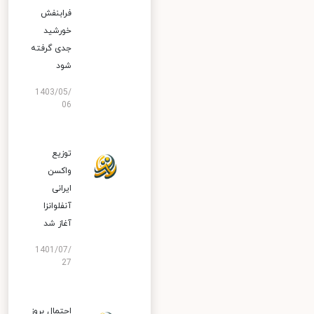
فرابنفش
خورشید
جدی گرفته
شود
1403/05/
06
توزیع
واکسن
ایرانی
آنفلوانزا
آغاز شد
1401/07/
27
احتمال بروز