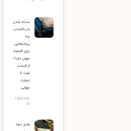
بسته شدن
باب‌المندب
چه
پیامدهایی
برای اقتصاد
جهان دارد؟؛
از قیمت
نفت تا
تجارت
جهانی
1405/04/
28
واریز سود