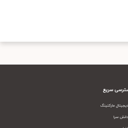
رسی سریع
یتال مارکتینگ
نش سرا