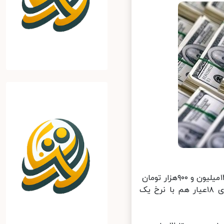
خبرآنلاین: در نخستین روز هفته برابر با ۱۰ آبان ماه سکه طرح قدیم با نرخ ۱۲میلیون و ۹۰۰هزار تومان
و سکه طرح جدید نیز با ۱۳میلیون و ۶۰۰هزار تومان داد و ستد شد و طلای ۱۸عیار هم با نرخ یک