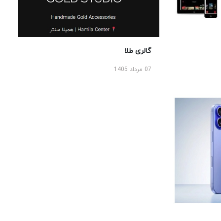
گالری طلا
07 مرداد 1405