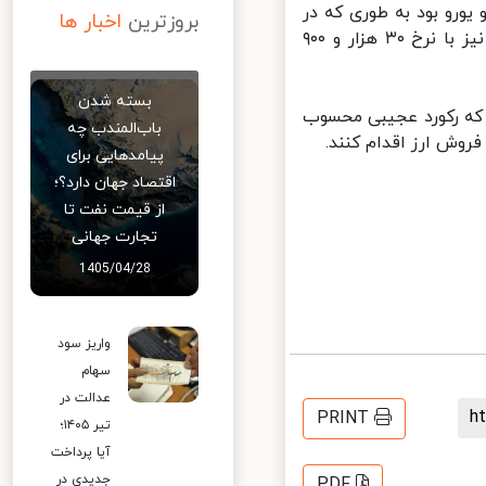
ورو بود به طوری که در
بروزترین
اخبار ها
صرافی‌های رسمی و معتبر هر دلار با نرخ ۲۶ هزار و ۳۵۰ تومان و هر یورو نیز با نرخ ۳۰ هزار و ۹۰۰
بسته شدن
 که رکورد عجیبی محسوب
باب‌المندب چه
ش ارز اقدام کنند.
پیامدهایی برای
اقتصاد جهان دارد؟؛
از قیمت نفت تا
تجارت جهانی
1405/04/28
واریز سود
سهام
عدالت در
PRINT
تیر ۱۴۰۵؛
آیا پرداخت
جدیدی در
PDF