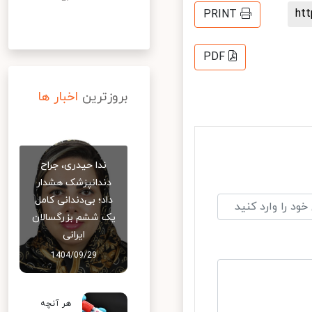
h
PRINT
PDF
بروزترین
اخبار ها
ندا حیدری، جراح
دندانپزشک هشدار
داد؛ بی‌دندانی کامل
یک ششم بزرگسالان
ایرانی
1404/09/29
هر آنچه