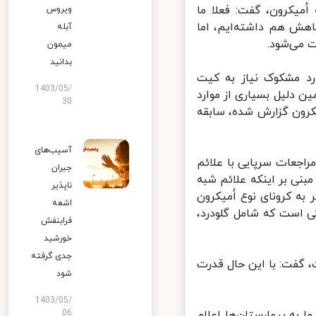
میکرون، گفت: فعلا ما
ویروس
هش هم داشته‌ایم، اما
آبله
می‌شود.
میمون
بدانید
د مشکوک نیاز به کیت
1403/05/
 دلیل بسیاری از موارد
30
کرون گزارش شده، سابقه
آسیب‌های
جعات سرپایی با علائم
جبران
نی بر اینکه علائم شبه
ناپذیر
ه کرونای نوع اُمیکرون
اشعه
 است که شامل گلودرد،
فرابنفش
خورشید
جدی گرفته
گفت: با این حال قدرت
شود
1403/05/
به بیمارستان‌ها اعلام
06