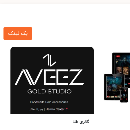
بک لینک
گالری طلا