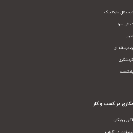
یتال مارکتینگ
نش سرا
ار
رسانه ای
دشگری
دکست
ری در کسب و کار
ی رایگان
یغات در آفتاب