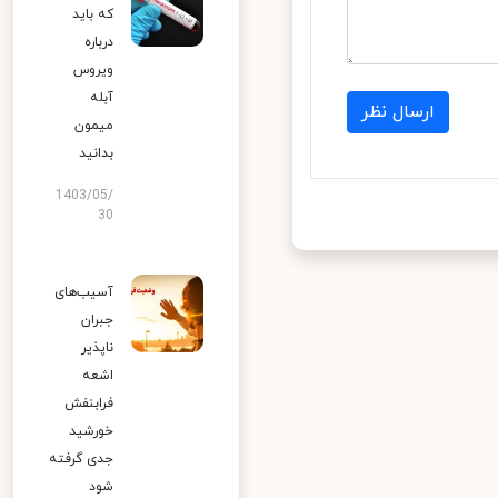
که باید
درباره
ویروس
آبله
ارسال نظر
میمون
بدانید
1403/05/
30
آسیب‌های
جبران
ناپذیر
اشعه
فرابنفش
خورشید
جدی گرفته
شود