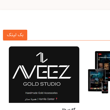
بک لینک
گالری طلا