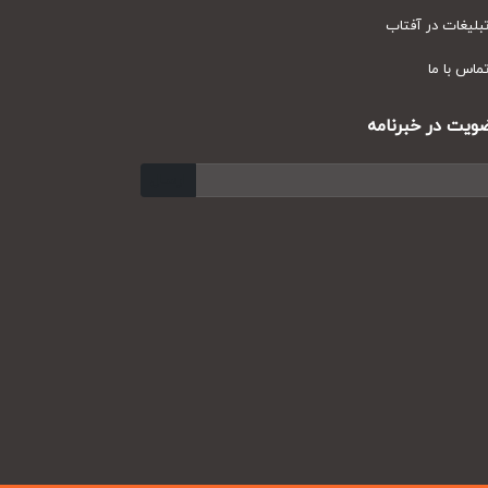
یغات در آفتاب
س با ما
ت در خبرنامه
ارسال