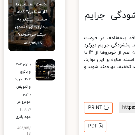
نشستن طولانی یا
کار سنگین؟ کدام
دگی جرایم
مشاغل بیشتر به
بیماری‌های مقعدی
مبتلا می‌شوند؟
 بیمه‌نامه، در فرصت
1405/05/15
 بخشودگی جرایم دیرکرد
بیمه موتور از ۱۳ آذر تا ۱۲ دی ماه و بخشودگی جرایم دیرکرد سایر وسایل نقلیه اعم از خودروها از ۱۳ تا
. علاوه بر این موارد،
باتری ۲۰۶
درصد تخفیف بهره‌مند شوید و
و باتری
۲۰۷؛ خرید
و تعویض
باتری
خودرو در
http
PRINT
تهران از
مهد باتری
PDF
1405/05/
13