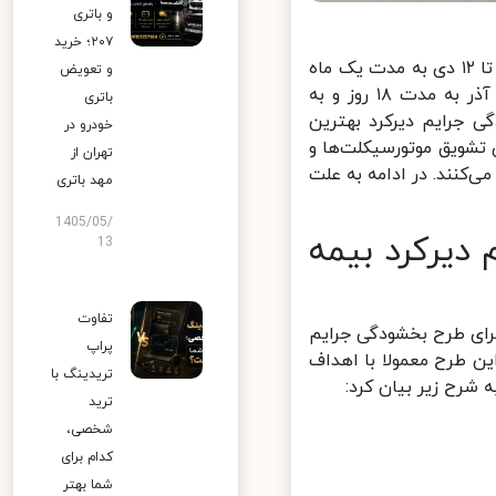
و باتری
۲۰۷؛ خرید
طرح بخشودگی جرایم دیرکرد بیمه شخص ثالث موتور در سال ۱۴۰۲ از ۱۳ آذر تا ۱۲ دی به مدت یک ماه
و تعویض
و برای سایر وسایل نقلیه نیز از دوشنبه ۱۳ آذر تا پایان روز پنج شنبه ۳۰ آذر به مدت ۱۸ روز و به
باتری
جرایم دیرکرد بهترین
خودرو در
شویق موتورسیکلت‌ها و
تهران از
کنند. در ادامه به علت
مهد باتری
1405/05/
یرکرد بیمه
13
تفاوت
ای طرح بخشودگی جرایم
پراپ
ن طرح معمولا با اهداف
تریدینگ با
ترید
شخصی،
کدام برای
شما بهتر