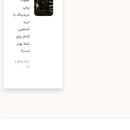
تفاوت
پراپ
تریدینگ با
ترید
شخصی،
کدام برای
شما بهتر
است؟
1405/05/
13