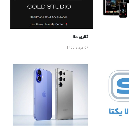
گالری طلا
07 مرداد 1405