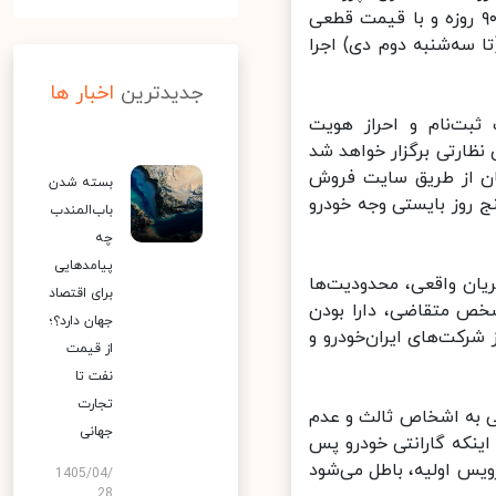
تیپ ۲، پژو پارس بنزینی و پژو پارس با موتور TU۵ با موعد تحویل حداکثر ۹۰ روزه و با قیمت قطعی
سه‌شنبه دوم دی) اجرا
جدیدترین
اخبار ها
ت‌نام و احراز هویت
ظارتی برگزار خواهد شد
ن از طریق سایت فروش
بسته شدن
روز بایستی وجه خودرو
باب‌المندب
چه
پیامدهایی
ان واقعی، محدودیت‌ها
برای اقتصاد
ص متقاضی، دارا بودن
جهان دارد؟؛
خودرو از شرکت‌های ایران‌خودرو و
از قیمت
نفت تا
تجارت
 به اشخاص ثالث و عدم
جهانی
نکه گارانتی خودرو پس
یس اولیه، باطل می‌شود
1405/04/
28