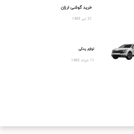
خرید گوشی ارزان
21 تیر 1405
لوازم یدکی
11 خرداد 1405