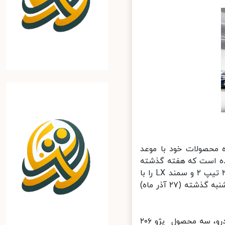
 محصولات خود با موعد
جرا درآورده است که هفته گذشته
(۲۴ آذرماه) ۲۰ هزار دستگاه خودرو شامل سه محصول پارس بنزینی، پژو ۲۰۶ تیپ ۲ و سمند LX را با
موعد تحویل شهریور تا آبان ماه ۱۴۰۰، پیش‌فروش و قرعه‌کشی آن‌ها را پنجشنبه گذشته (۲۷ آذر ماه)
در دهمین مرحله از طرح فروش فوق‌العاده محصولات گروه صنعتی ایران‌خودرو، سه محصول پژو ۲۰۶