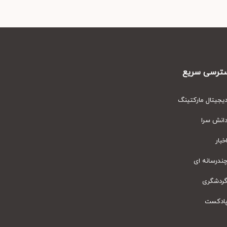
رسی سریع
یتال مارکتینگ
نش سرا
ار
رسانه ای
دشگری
دکست