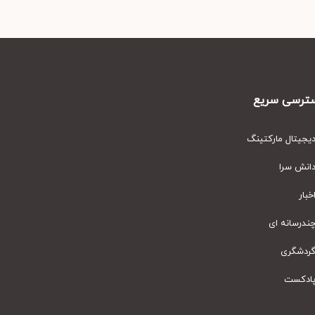
رسی سریع
یتال مارکتینگ
نش سرا
ار
رسانه ای
دشگری
دکست