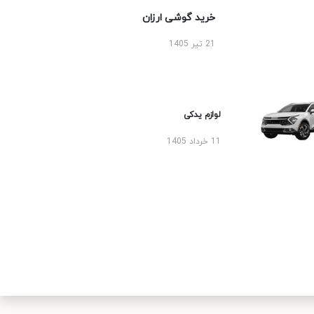
خرید گوشی ارزان
21 تیر 1405
لوازم یدکی
11 خرداد 1405