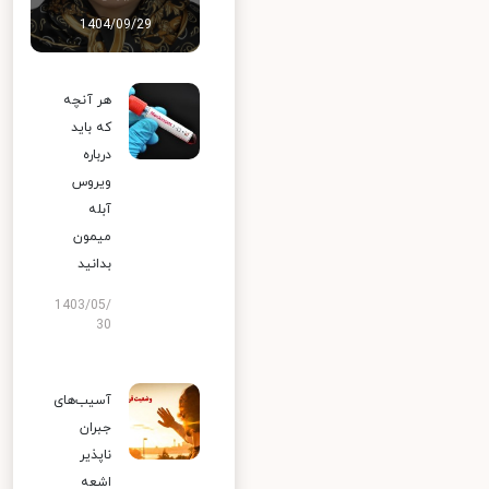
1404/09/29
هر آنچه
که باید
درباره
ویروس
آبله
میمون
بدانید
1403/05/
30
آسیب‌های
جبران
ناپذیر
اشعه