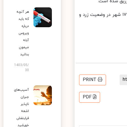
هر آنچه
در حال حاضر ۱۶ شهر کشور در وضعیت قرمز، ۱۹۸ شهر در وضعیت نارنجی، ۱۷۶ شهر در وضعیت زرد و
که باید
درباره
ویروس
آبله
میمون
بدانید
1403/05/
30
PRINT
آسیب‌های
PDF
جبران
ناپذیر
اشعه
فرابنفش
خورشید