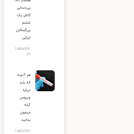
هشدار داد؛
بی‌دندانی
کامل یک
ششم
بزرگسالان
ایرانی
1404/09/
29
هر آنچه
که باید
درباره
ویروس
آبله
میمون
بدانید
1403/05/