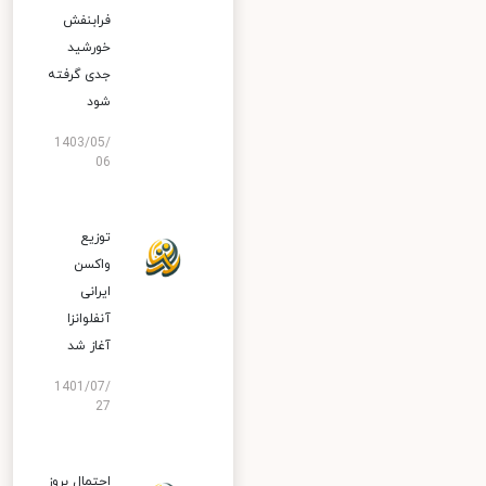
فرابنفش
خورشید
جدی گرفته
شود
1403/05/
06
توزیع
واکسن
ایرانی
آنفلوانزا
آغاز شد
1401/07/
27
احتمال بروز