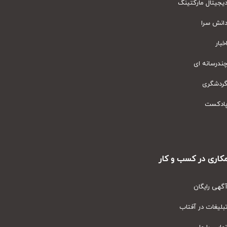
یتال مارکتینگ
نش سرا
ار
رسانه ای
دشگری
دکست
ری در کسب و کار
ی رایگان
یغات در آفتاب