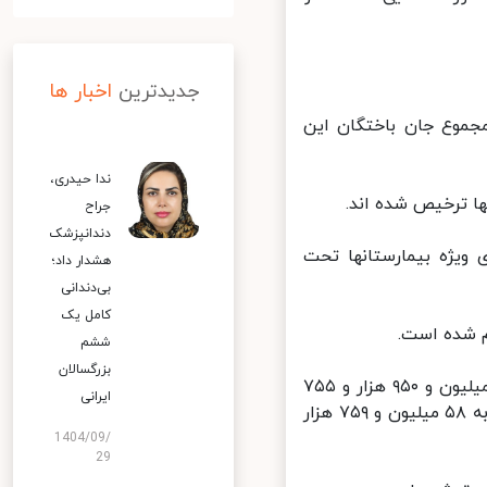
جدیدترین
اخبار ها
 دست دادند و مجموع جان باختگان این
ندا حیدری،
جراح
دندانپزشک
خش های مراقبت های ویژه بیمارستانها تحت
هشدار داد؛
بی‌دندانی
کامل یک
ششم
بزرگسالان
همچنین تا کنون ۴۱ میلیون و ۸۰۹ هزار و ۸۵ نفر دُز اول واکسن کرونا و ۱۶ میلیون و ۹۵۰ هزار و ۷۵۵
ایرانی
نفر نیز دُز دوم را تزریق کرده اند و مجموع واکسن های تزریق شده در کشور به ۵۸ میلیون و ۷۵۹ هزار
1404/09/
29