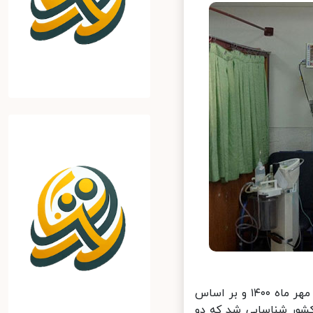
در گزارش وزارت بهداشت آمده است: از دیروز(یکشنبه) تا امروز(دوشنبه) ۱۲ مهر ماه ۱۴۰۰ و بر اساس
ی، ۱۴ هزار و ۶۰۷ بیمار جدید مبتلا به کووید۱۹ در کشور شناسایی شد که دو