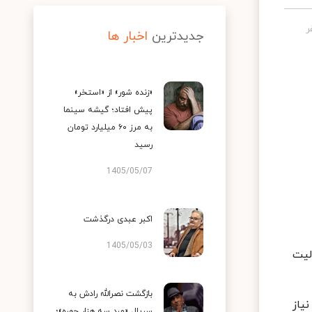
جدیدترین
اخبار ها
«زنده شور» از «استخر»
پیش افتاد؛ گیشه سینما
به مرز ۶۰ میلیارد تومان
رسید
1405/05/07
اکبر عبدی درگذشت
1405/05/03
لیت
بازگشت نصرالله رادش به
یاز
سریال «مرد سه هزار چهره»؛