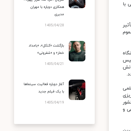
 با
همکاری دوباره با مهران
مدیری
ثیر
1405/04/28
موم
بازگشت «کنکل»، «بامداد
گاه
خمار» و «شفرونی»
ئیس
1405/04/21
انش
د.
آغاز دوباره فعالیت سینماها
لمی
با یک فیلم جدید
یزی
شور
1405/04/19
ی و
رین