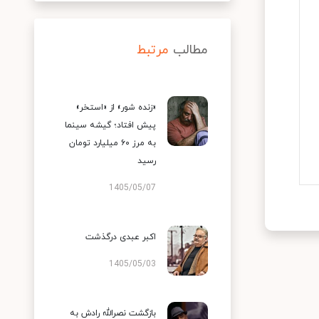
مطالب
مرتبط
«زنده شور» از «استخر»
پیش افتاد؛ گیشه سینما
به مرز ۶۰ میلیارد تومان
رسید
1405/05/07
اکبر عبدی درگذشت
1405/05/03
بازگشت نصرالله رادش به