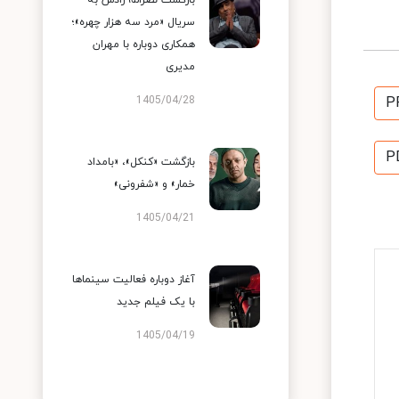
بازگشت نصرالله رادش به
سریال «مرد سه هزار چهره»؛
همکاری دوباره با مهران
مدیری
1405/04/28
P
P
بازگشت «کنکل»، «بامداد
خمار» و «شفرونی»
1405/04/21
آغاز دوباره فعالیت سینماها
با یک فیلم جدید
1405/04/19