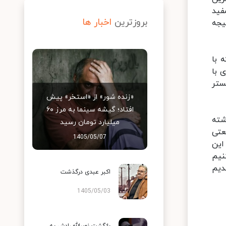
فید
بروزترین
اخبار ها
یجه
 با
 با
ستر
«زنده شور» از «استخر» پیش
افتاد؛ گیشه سینما به مرز ۶۰
شته
میلیارد تومان رسید
عتی
1405/05/07
این
نیم
دیم
اکبر عبدی درگذشت
1405/05/03