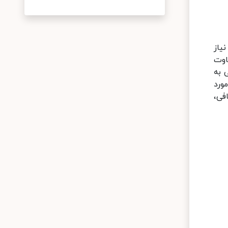
یاز
اوت
 به
را مورد
فی،