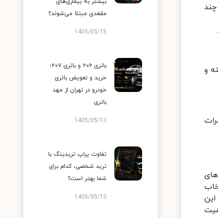
بیشتر به بیماری‌های
چند
مقعدی مبتلا می‌شوند؟
1405/05/15
باتری ۲۰۶ و باتری ۲۰۷؛
ه و
خرید و تعویض باتری
خودرو در تهران از مهد
باتری
رات
1405/05/13
تفاوت پراپ تریدینگ با
ترید شخصی، کدام برای
های
شما بهتر است؟
خاب
این
1405/05/13
فیت