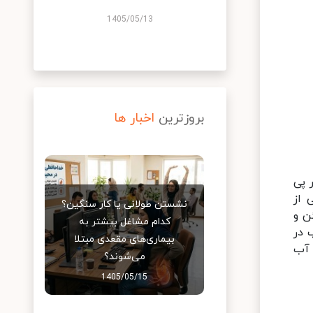
1405/05/13
بروزترین
اخبار ها
 پی
 از
نشستن طولانی یا کار سنگین؟
ن و
کدام مشاغل بیشتر به
 در
بیماری‌های مقعدی مبتلا
 آب
می‌شوند؟
1405/05/15