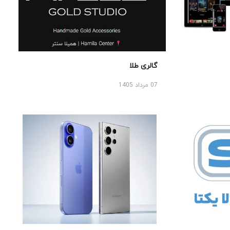
گالری طلا
07 مرداد 1405