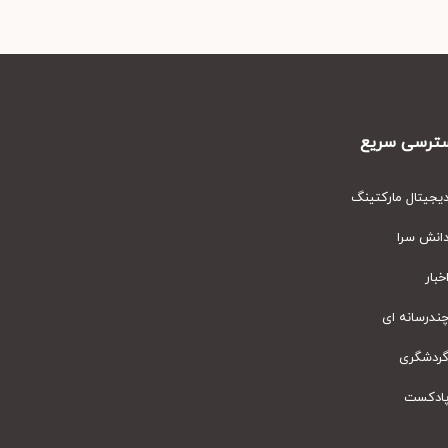
رسی سریع
یتال مارکتینگ
نش سرا
ار
رسانه ای
دشگری
دکست