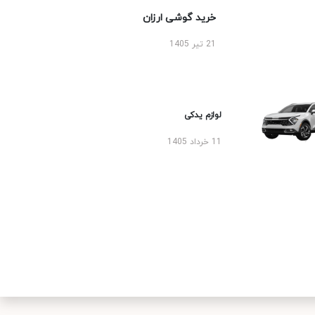
خرید گوشی ارزان
21 تیر 1405
لوازم یدکی
11 خرداد 1405