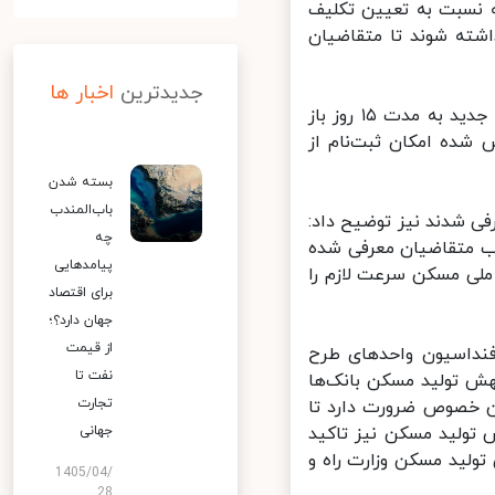
 نسبت به تعیین تکلیف
شته شوند تا متقاضیان
جدیدترین
اخبار ها
وی افزود: بعد از ۱۵ تیرماه سامانه طرح‌های حمایتی مسکن برای متقاضیان جدید به مدت ۱۵ روز باز
ده امکان ثبت‌نام از
بسته شدن
باب‌المندب
 شدند نیز توضیح داد:
چه
ب متقاضیان معرفی شده
پیامدهایی
لی مسکن سرعت لازم را
برای اقتصاد
جهان دارد؟؛
از قیمت
فنداسیون واحدهای طرح
نفت تا
احد عبور کند، گفت: طبق ماده ۴ قانون جهش تولید مسکن بانک‌ها
تجارت
ن خصوص ضرورت دارد تا
نین در بند ۵ ماده قانون جهش تولید مسکن نیز تاکید
جهانی
ولید مسکن وزارت راه و
1405/04/
28