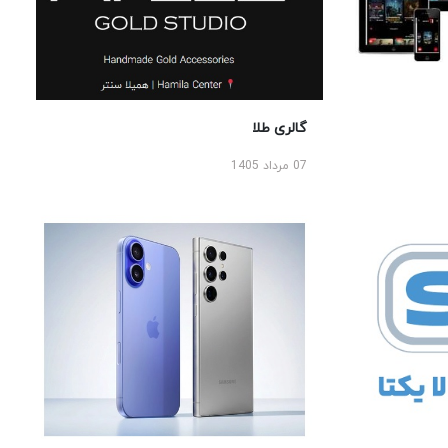
گالری طلا
07 مرداد 1405