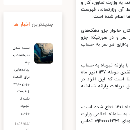
 https://my.gov.ir ثبت‌نام کرده‌اند، به وزارت تعاون، کار و
آن وزارتخانه، فهرست
 اعلام شده است.
جدیدترین
اخبار ها
ن خانوار جزو دهک‌های
هزار تومان به‌ازای هر نفر و در صورتیکه جزو
لغ ۳۰۰ هزار تومان ماهانه به‌ازای هر نفر به حساب
بسته شدن
باب‌المندب
چه
یارانه تیرماه به حساب
پیامدهایی
این سرپرستان خانوار واریز خواهد شد. درصورتیکه در زمان پرداخت یارانه نقدی مرحله ۱۳۷ (تیر ماه
برای اقتصاد
 است که این افراد در
جهان دارد؟؛
دهک ۱۰ قرار گرفته و مشمول دریافت یارانه شناخته
از قیمت
نفت تا
تجارت
معترضان به دهک‌بندی اعلام شده یا افرادی که یارانه آنان از اردیبهشت ماه ۱۴۰۱ قطع شده است،
 سامانه اعلامی وزارت
جهانی
مذکور به آدرس https://hemayat.mcls.gov.ir مراجعه نموده یا با تلفن گویای ۰۹۲۰۰۰۰۶۳۶۹ تماس
1405/04/
28