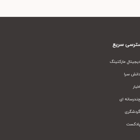
رسی سریع
یتال مارکتینگ
نش سرا
ار
رسانه ای
دشگری
دکست