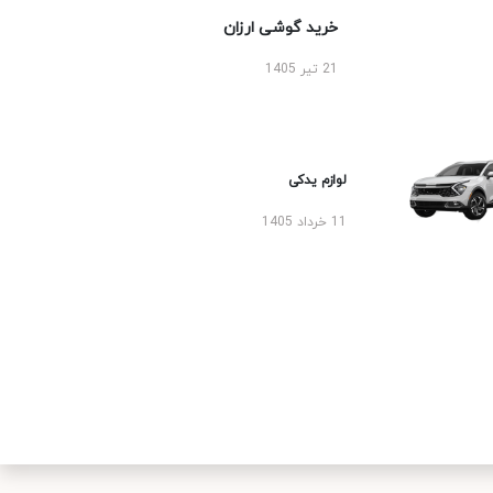
خرید گوشی ارزان
21 تیر 1405
لوازم یدکی
11 خرداد 1405