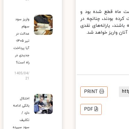
ت ماه قطع شده بود و
رده بودند، چنانچه در
واریز سود
شند، یارانه‌های نقدی
سهام
ان واریز خواهد شد.
عدالت در
تیر ۱۴۰۵؛
آیا پرداخت
جدیدی در
راه است؟
1405/04/
21
h
PRINT
اختلال
بانکی ادامه
PDF
دارد /
تکلیف
سود سپرده