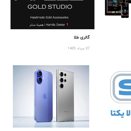
گالری طلا
07 مرداد 1405