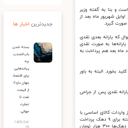
 و بنا به گفته وزیر
ایل شهریور ماه بعد از
ورت گیرد.
جدیدترین
اخبار ها
 که یارانه بعدی نقدی
رانه‌ها به صورت نقدی
بسته شدن
ماه بعد هم پرداخت به
باب‌المندب
چه
پیامدهایی
د بخورد. البته به باور
برای اقتصاد
جهان دارد؟؛
از قیمت
رانه نقدی پس از جراحی
نفت تا
تجارت
جهانی
ت امسال و به دنبال حذف ارز ۴۲۰۰ تومانی از واردات کالای اساسی با
رویه جدید و مبلغ ۳۰۰ تا ۴۰۰ هزار تومان به تناسب دهک‌بندی صورت گرفته برای ۹ دهک پرداخت
1405/04/
می‌شود؛ به‌طوری که برای سه دهک اول به ازای هر نفر ۴۰۰ هزار و مابقی دهک‌ها ۳۰۰ هزار تومان
28