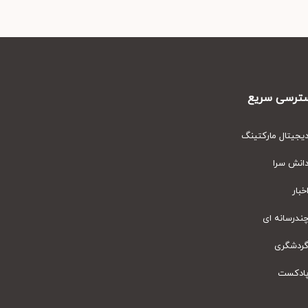
رسی سریع
یتال مارکتینگ
نش سرا
ار
رسانه ای
دشگری
دکست