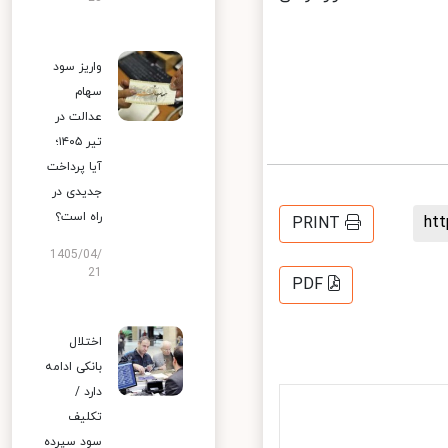
واریز سود
سهام
عدالت در
تیر ۱۴۰۵؛
آیا پرداخت
جدیدی در
راه است؟
h
PRINT
1405/04/
21
PDF
اختلال
بانکی ادامه
دارد /
تکلیف
سود سپرده