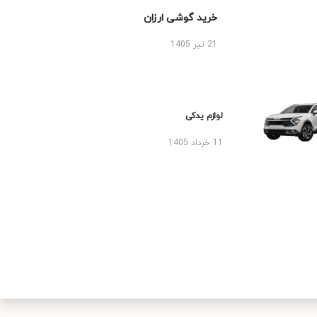
خرید گوشی ارزان
21 تیر 1405
لوازم یدکی
11 خرداد 1405