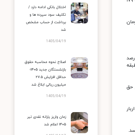
با توجه به تصویب افزایش ۵۷.۴ درصدی حداقل دستمزد در نشست امروز شورای عالی کار و رسیدن آن به چهار میلیون و ۱۷۹
اختلال بانکی ادامه دارد /
تکلیف سود سپرده ها و
لیه کارگران مشمول قانون کار اعم از قرارداد دایم یا موقت، ۱۳۹ هزار و ۲۹۹ تومان
برداشت از حساب مشخص
شد
1405/04/19
یش از این ۲۶ درصد مزد مبنا یا مزد ثابت بود با تصمیم شورای عالی کار به ۳۸ درصد
اصلاح نحوه محاسبه حقوق
بقه
بازنشستگان جدید ۱۴۰۵؛
حداقل افزایش ۲۷.۵
میلیون ریالی ابلاغ شد
و ۷۹۵ تومان شد. مبلغ حق
1405/04/19
تومان و بن خواربار
زمان واریز یارانه نقدی تیر
۱۴۰۵ اعلام شد
سد.