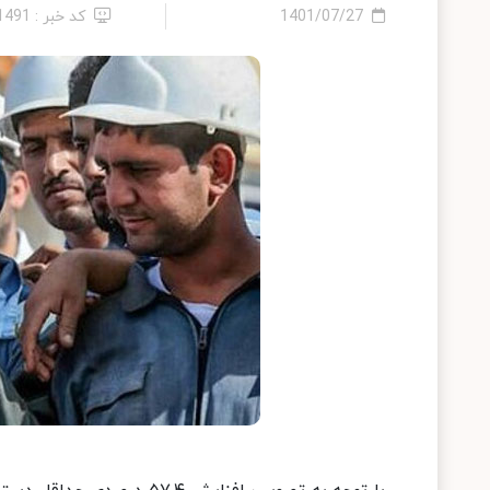
1401/07/27
کد خبر : 11491