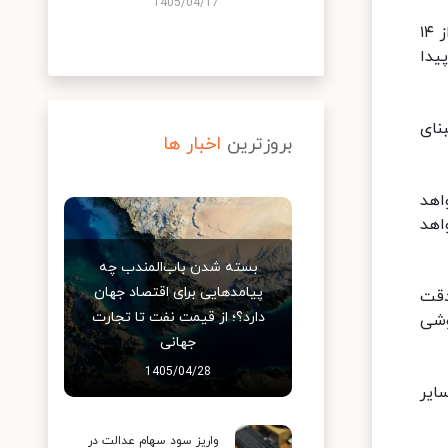
1405/04/17
حجت الله عبدالملکی وزیر تعاون، کار و رفاه اجتماعی در حاشیه نشست دستمزد شورای عالی کار اظهار کرد: جلسه بیش از ۱۴
و حداقل مزد ماهانه ۵۷.۴ افزایش پیدا
مبنای
بروزترین
اخبار ها
اهد
اهد
بسته شدن باب‌المندب چه
پیامدهایی برای اقتصاد جهان
، پرونده مزد ۱۴۰۱ در نهایت دقت
دارد؟؛ از قیمت نفت تا تجارت
وشی
جهانی
1405/04/28
 سایر
واریز سود سهام عدالت در