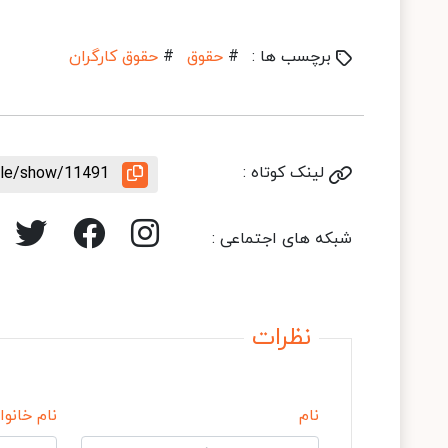
برچسب ها :
#
حقوق
#
حقوق کارگران
لینک کوتاه :
icle/show/11491
شبکه های اجتماعی :
نظرات
نام
نام خانوا