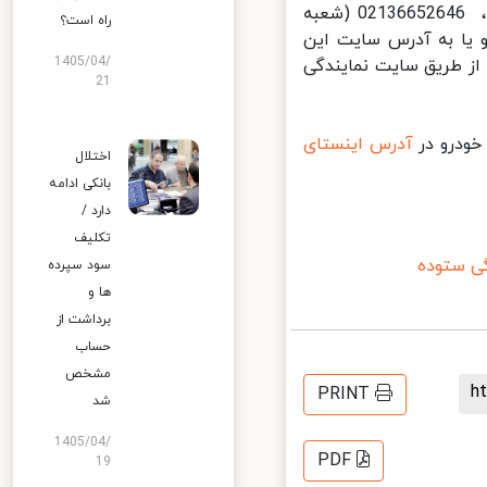
های 02144251055 (شعبه ستارخان)، 02155333553 (شعبه نازی آباد)، 02136652646 (شعبه
راه است؟
نند. و یا به آدرس سایت این
1405/04/
ز طریق سایت نمایندگی
21
درو در
آدرس اینستای
اختلال
بانکی ادامه
دارد /
تکلیف
 ستوده
سود سپرده
ها و
برداشت از
حساب
مشخص
PRINT
شد
1405/04/
PDF
19