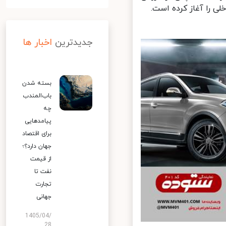
 را آغاز کرده است.
جدیدترین
اخبار ها
بسته شدن
باب‌المندب
چه
پیامدهایی
برای اقتصاد
جهان دارد؟؛
از قیمت
نفت تا
تجارت
جهانی
1405/04/
28