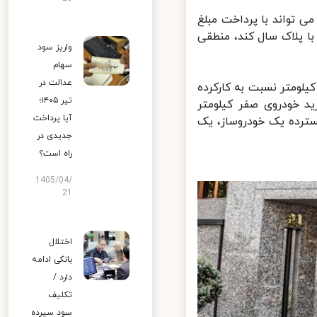
 تواند با پرداخت مبلغ
 پلاک سال کند، منطقی
واریز سود
سهام
عدالت در
لومتر نسبت به کارکرده
تیر ۱۴۰۵؛
د خودروی صفر کیلومتر
آیا پرداخت
ترده یک خودروساز، یک
جدیدی در
راه است؟
1405/04/
21
اختلال
بانکی ادامه
دارد /
تکلیف
سود سپرده