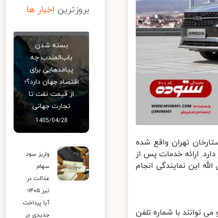
بروزترین
اخبار ها
بسته شدن
باب‌المندب چه
پیامدهایی برای
اقتصاد جهان دارد؟؛
از قیمت نفت تا
تجارت جهانی
1405/04/28
ایندگی ستوده کد 401 در خیابان ستارخان تهران واقع شده
رد. ارائه خدمات پس از
واریز سود
ه این نمایندگی انجام
سهام
عدالت در
تیر ۱۴۰۵؛
آیا پرداخت
 توانند با شماره تلفن
جدیدی در