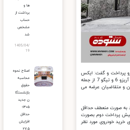
ها و
برداشت از
حساب
مشخص
شد
1405/04/
19
اصلاح نحوه
 پرداخت و گفت: ایکس
محاسبه
55، ایکس 33 اس، ایکس 22، 315 پلاس اتوماتیک، آریزو 5 توربو، تیگو 5، آریزو 6 و تیگو 7 از جمله
حقوق
ن و متقاضیان عرضه می
بازنشستگا
ن جدید
۱۴۰۵؛
به صورت منعطف حداقل
اخت اول و 15 درصد نیز برای پیش پرداخت دوم بصورت
حداقل
 درصد از تسهیلات برای خرید خودروی مورد نظر
افزایش
۲۷.۵