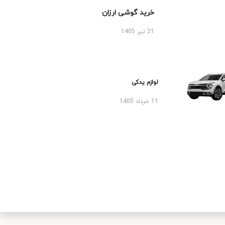
خرید گوشی ارزان
21 تیر 1405
لوازم یدکی
11 خرداد 1405