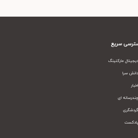
رسی سریع
یتال مارکتینگ
نش سرا
ار
رسانه ای
دشگری
دکست