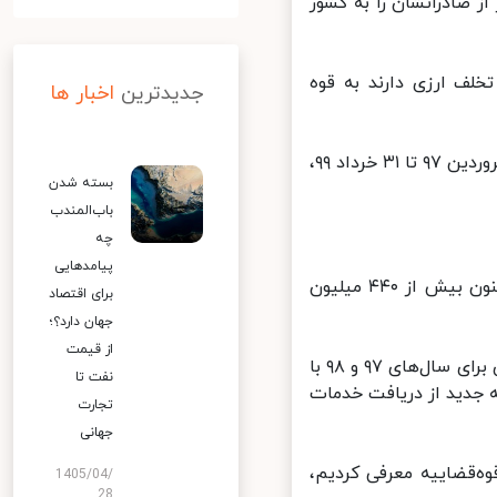
 دلار از صادراتشان را به کشور
۹۹ گروه‌های جدیدی که تخلف ارزی دارند به قوه
جدیدترین
اخبار ها
مدیر اداره صادرات بانک مرکزی تصریح کرد: دو هزار و ۳۸۶ صادرکننده از ۲۲ فروردین ۹۷ تا ۳۱ خرداد ۹۹،
بسته شدن
باب‌المندب
چه
پیامدهایی
کریمی افزود: از ۲۵۰ متخلف ارزی‌ای که به قوه قضائیه معرفی شده اند تاکنون بیش از ۴۴۰ میلیون
برای اقتصاد
جهان دارد؟؛
از قیمت
وی متذکر شد: براساس مصوبه کمیته ماده ۲ شورای عالی هماهنگی اقتصادی برای سال‌های ۹۷ و ۹۸ با
نفت تا
ه جدید از دریافت خدمات
تجارت
جهانی
متخلف ارزی‌ای که به قوه‌قضاییه معرفی کردیم،
1405/04/
28