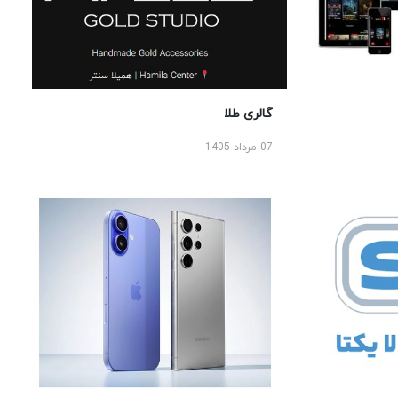
گالری طلا
07 مرداد 1405