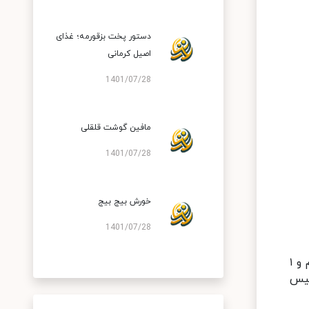
دستور پخت بزقورمه؛ غذای
اصیل کرمانی
1401/07/28
مافین گوشت قلقلی
1401/07/28
خورش بیج بیج
1401/07/28
* برای تهیه ته چین شوید باقلا با مرغ مجلسی ابتدای کار برنج را می شوییم، سپس درون یک کاسه حاوی آب می ریزیم و ۱
بماند تا خیس