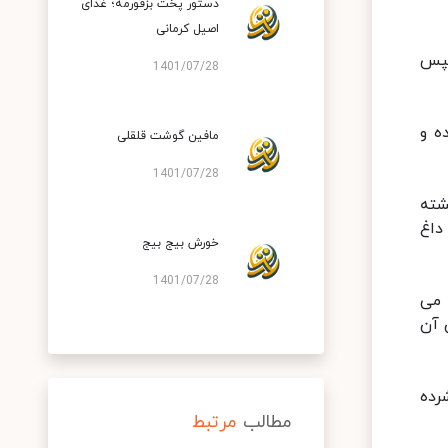
دستور پخت بزقورمه؛ غذای
اصیل کرمانی
سپس
1401/07/28
ه و
مافین گوشت قلقلی
1401/07/28
شته
داغ
خورش بیج بیج
1401/07/28
 می
 آن
رده
مطالب
مرتبط