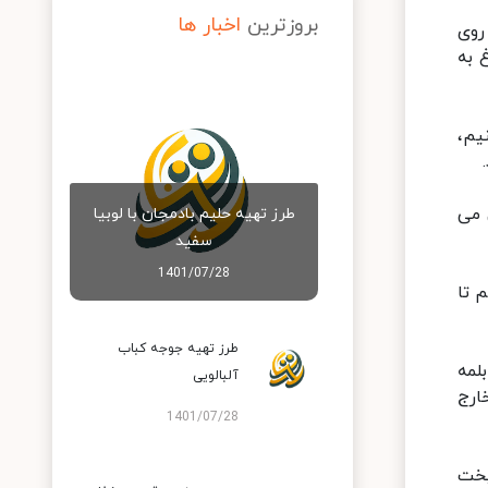
بروزترین
اخبار ها
روی
 به
یم،
 می
طرز تهیه حلیم بادمجان با لوبیا
سفید
1401/07/28
 تا
طرز تهیه جوجه کباب
و قابلمه
آلبالویی
ارج
1401/07/28
بماند تا پخت