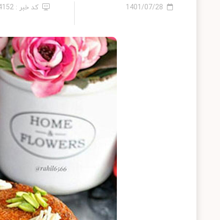
1401/07/28
کد خبر : 14152