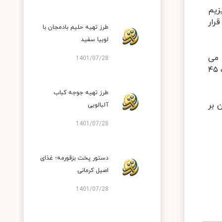
زیم
رار
طرز تهیه حلیم بادمجان با
لوبیا سفید
 می
1401/07/28
پوشانیم، سپس روی قابلمه قرار می دهیم و قابلمه را روی شعله پخش کن می گذاریم و اجازه می دهیم ته چین به مدت ۴۵
طرز تهیه جوجه کباب
 بر
آلبالویی
1401/07/28
دستور پخت بزقورمه؛ غذای
اصیل کرمانی
1401/07/28