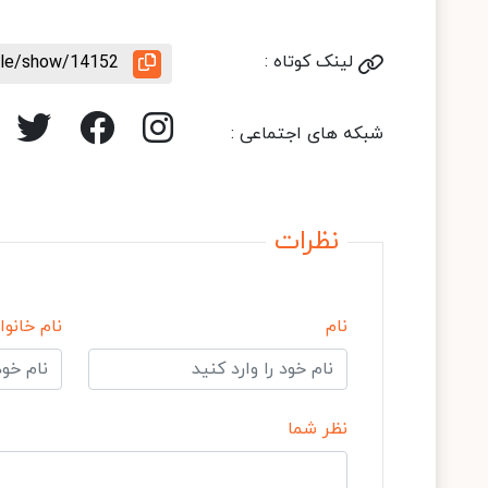
لینک کوتاه :
icle/show/14152
شبکه های اجتماعی :
نظرات
نام
نام خانوا
نظر شما