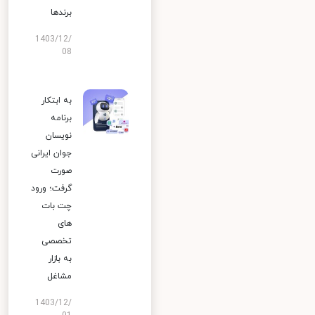
برندها
1403/12/
08
به ابتکار
برنامه
نویسان
جوان ایرانی
صورت
گرفت؛ ورود
چت بات
های
تخصصی
به بازار
مشاغل
1403/12/