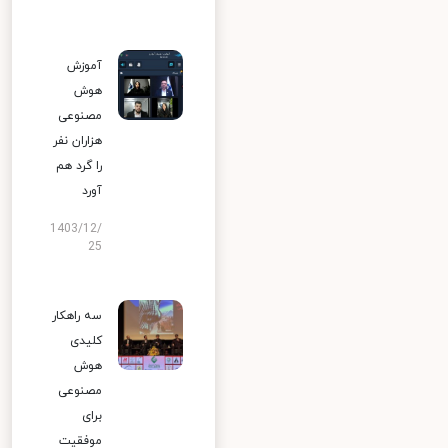
آموزش
هوش
مصنوعی
هزاران نفر
را گرد هم
آورد
1403/12/
25
سه راهکار
کلیدی
هوش
مصنوعی
برای
موفقیت