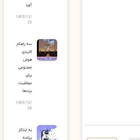
آورد
1403/12/
25
سه راهکار
کلیدی
هوش
مصنوعی
برای
موفقیت
برندها
1403/12/
08
به ابتکار
برنامه