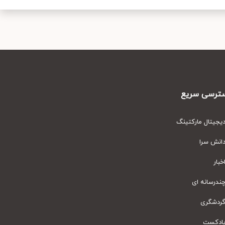
رسی سریع
یتال مارکتینگ
نش سرا
ار
رسانه ای
دشگری
دکست