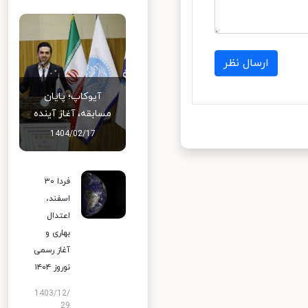
ارسال نظر
آیوکاپ؛ پایان
مسابقه، آغاز آینده
1404/02/17
فردا ۳۰
اسفند،
اعتدال
بهاری و
آغاز رسمی
نوروز ۱۴۰۴
1403/12/
29