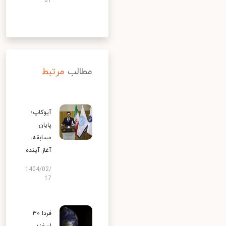
01
مطالب
مرتبط
آیوکاپ؛
پایان
مسابقه،
آغاز آینده
1404/02/
17
فردا ۳۰