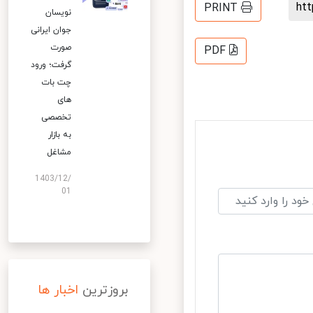
h
PRINT
نویسان
جوان ایرانی
صورت
PDF
گرفت؛ ورود
چت بات
های
تخصصی
به بازار
مشاغل
1403/12/
01
بروزترین
اخبار ها